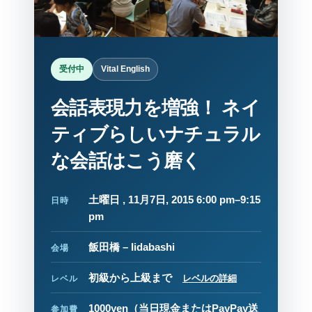
受付中
Vital English
会話表現力を増強！ ネイ
ティブらしいナチュラル
な会話はこう磨く
土曜日 , 11月7日, 2015 6:00 pm–9:15
日時
pm
飯田橋 – Iidabashi
会場
初級から上級まで
レベルの詳細
レベル
1000yen
（当日現金またはPayPay送
参加費