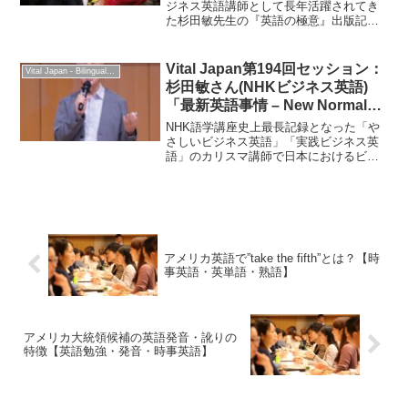
ジネス英語講師として長年活躍されてき
た杉田敏先生の『英語の極意』出版記念
ミニ講演会＆交流パーティーを2023年5月
26日に開催しました。
Vital Japan第194回セッション：
Vital Japan - Bilingual Professionals Network
杉田敏さん(NHKビジネス英語)
「最新英語事情 – New Normalの
時代における変化」：2025年5月
NHK語学講座史上最長記録となった「や
25日
さしいビジネス英語」「実践ビジネス英
語」のカリスマ講師で日本におけるビジ
ネスコミュニケーションの第一人者 杉田
敏さんが登壇。
アメリカ英語で”take the fifth”とは？【時
事英語・英単語・熟語】
アメリカ大統領候補の英語発音・訛りの
特徴【英語勉強・発音・時事英語】