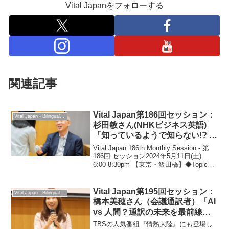
Vital Japanをフォローする
関連記事
Vital Japan第186回セッション：
Vital Japan - Bilingual Professionals Network
杉田敏さん(NHKビジネス英語)
「知っているようで知らない!? 奥
深い英語 基礎語の世界」：2024
Vital Japan 186th Monthly Session - 第
年5月11日
186回 セッション2024年5月11日(土)
6:00-8:30pm 【東京・飯田橋】◆Topic
「知っているようで知らない!? 奥深い英
語 基礎語の世界」◆Sp...
Vital Japan第195回セッション：
Vital Japan - Bilingual Professionals Network
橋本美穂さん（会議通訳者）「AI
vs 人間？通訳の未来を最前線か
ら語る」2026年2月11日
TBSの人気番組『情熱大陸』にも登場し