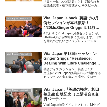
「日本一忙しい通訳者」として知られる
会議通訳者・橋本美穂さん をスピーカー
としてお迎えしたVial Japan英語セッショ
ン。通訳の現場からAI時代における通訳
者・翻訳者の価値ついて語っていただき
Vital Japan is back! 英語での月
Vital Japan - Bilingual Professionals Network
ました。
例セッションが本格復活！
4/20Ms.Ginger Griggs, 5/11杉田
敏さん(NHKビジネス英語)
4年ぶりにVital Japan月例セッションが、
2024年4月から本格的に復活します。日本
を元気づけたいというプロフェッショナ
ルの皆さん、ぜひ英語でグローバルに通
用するスキルを磨き、多彩な参加者と交
流をして楽しみましょう！Vital Ja...
Vital Japan第185回セッション
Vital Japan - Bilingual Professionals Network
Ginger Griggs “Resilience:
Dealing With Life’s Challenges”
: 2024年4月20日
英語ディスカッション・英語セミナー・
交流会: Vital Japanは英語のみで開催する
セッションと参加者の交流会。グローバ
ルに活躍できるようにする学びと交流の
場です。
Vital Japan:『英語の極意』杉田
Vital Japan - Bilingual Professionals Network
敏先生 出版記念 ミニ講演会＆交
流パーティー
Vital Japan特別イベントとして、NHKビ