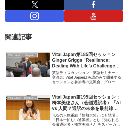
関連記事
Vital Japan第185回セッション
Vital Japan - Bilingual Professionals Network
Ginger Griggs “Resilience:
Dealing With Life’s Challenges”
: 2024年4月20日
英語ディスカッション・英語セミナー・
交流会: Vital Japanは英語のみで開催する
セッションと参加者の交流会。グローバ
ルに活躍できるようにする学びと交流の
場です。
Vital Japan第195回セッション：
Vital Japan - Bilingual Professionals Network
橋本美穂さん（会議通訳者）「AI
vs 人間？通訳の未来を最前線か
ら語る」2026年2月11日
TBSの人気番組『情熱大陸』にも登場し
「日本一忙しい通訳者」として知られる
会議通訳者・橋本美穂さん をスピーカー