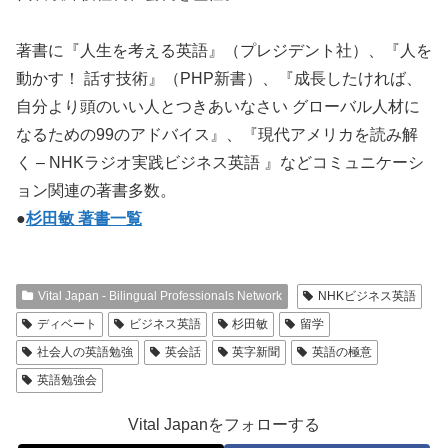
著書に『人生を考える英語』（プレジデント社）、『人を
動かす！ 話す技術』（PHP新書）、『成長したければ、
自分より頭のいい人とつきあいなさい グローバル人材に
なるための99のアドバイス』、『現代アメリカを読み解
く – NHKラジオ実践ビジネス英語 』などコミュニケーシ
ョン関連の著書多数。
●
杉田敏 著書一覧
Vital Japan - Bilingual Professionals Network
NHKビジネス英語
ディベート
ビジネス英語
杉田敏
留学
社会人の英語勉強
英会話
英字新聞
英語の極意
英語勉強会
Vital Japanをフォローする