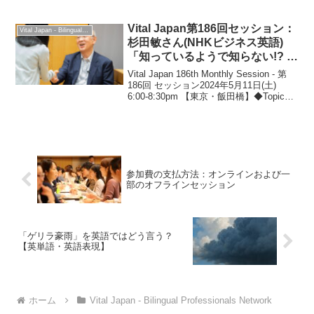
中国語などが歓談で飛び交い、約200人の
参加者で盛大に開催しました。
Vital Japan第186回セッション：
Vital Japan - Bilingual Professionals Network
杉田敏さん(NHKビジネス英語)
「知っているようで知らない!? 奥
深い英語 基礎語の世界」：2024
Vital Japan 186th Monthly Session - 第
年5月11日
186回 セッション2024年5月11日(土)
6:00-8:30pm 【東京・飯田橋】◆Topic
「知っているようで知らない!? 奥深い英
語 基礎語の世界」◆Sp...
参加費の支払方法：オンラインおよび一
部のオフラインセッション
「ゲリラ豪雨」を英語ではどう言う？
【英単語・英語表現】
ホーム
Vital Japan - Bilingual Professionals Network