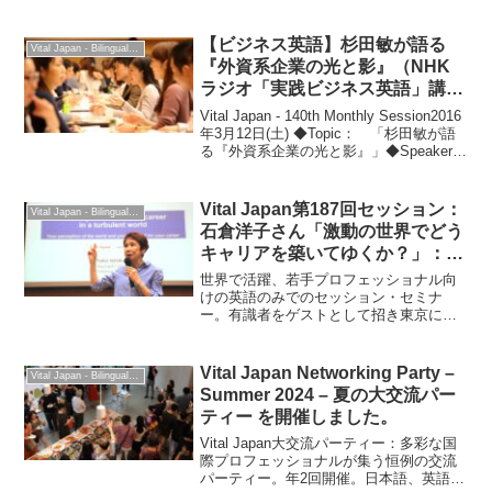
としてお迎えしたVial Japan英語セッショ
ン。通訳の現場からAI時代における通訳
者・翻訳者の価値ついて語っていただき
【ビジネス英語】杉田敏が語る
Vital Japan - Bilingual Professionals Network
ました。
『外資系企業の光と影』（NHK
ラジオ「実践ビジネス英語」講
師） – Vital Japan
Vital Japan - 140th Monthly Session2016
年3月12日(土) ◆Topic： 「杉田敏が語
る『外資系企業の光と影』」◆Speaker:
杉田 敏 さん Satoshi Sugita（株式会社プ
ラップジャパ...
Vital Japan第187回セッション：
Vital Japan - Bilingual Professionals Network
石倉洋子さん「激動の世界でどう
キャリアを築いてゆくか？」：
2024年6月1日
世界で活躍、若手プロフェッショナル向
けの英語のみでのセッション・セミナ
ー。有識者をゲストとして招き東京にて
開催。
Vital Japan Networking Party –
Vital Japan - Bilingual Professionals Network
Summer 2024 – 夏の大交流パー
ティー を開催しました。
Vital Japan大交流パーティー：多彩な国
際プロフェッショナルが集う恒例の交流
パーティー。年2回開催。日本語、英語、