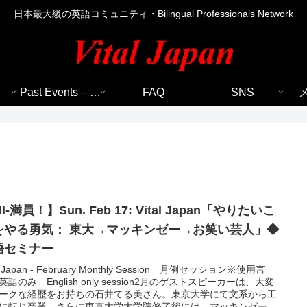
日本最大級の英語コミュニティ・Bilingual Professionals Network
Past Events – 過去のイベント
FAQ
SNS
ull-満員！】Sun. Feb 17: Vital Japan「やりたいこ
気： 東大→マッキンゼー→お笑い芸人」◆
語セミナー
ruary Monthly Session 月例セッション※使用言
英語のみ English only session2月のゲストスピーカーは、大変
ークな経歴をお持ちの石井てる美さん。東京大学にて文系から工
に転じ卒業。さらに東京大学大学院修了後には、マッキンゼーに