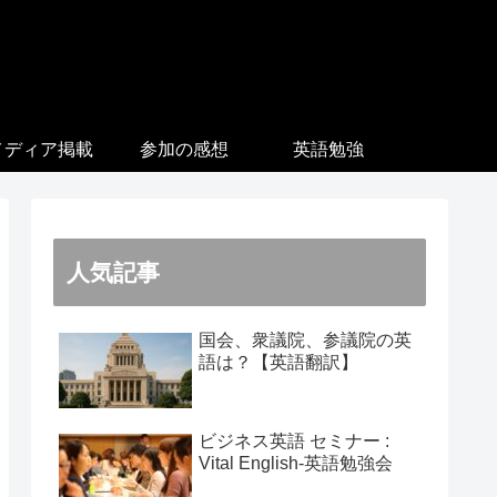
メディア掲載
参加の感想
英語勉強
人気記事
国会、衆議院、参議院の英
語は？【英語翻訳】
ビジネス英語 セミナー :
Vital English-英語勉強会