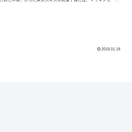
ンサルタントをされていました。 そこからお笑いタレントを志
現在はワタナベエンターテインメント所属のお笑いタレントとし
躍されています。英語でもTOEIC990点（満点）、英語検定1級取
、英語も使えるタレントという一面も持っていらっしゃいます。
セッションでは、これまでの人生の決断の数々を語っていただ
現在の活動についてもエンターテイニングに語っていただきま
参加者の英語でのグループトークなどのアクティビティなども交
がらの参加型、インタラクティブなセッションです。
2019.01.18