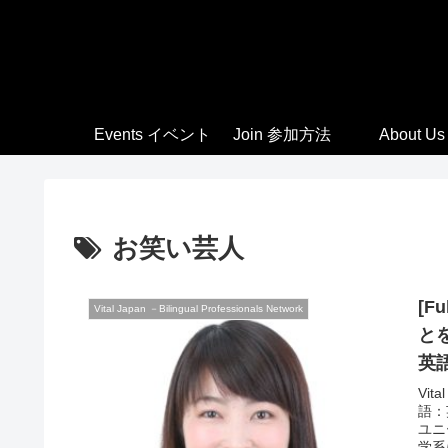
Events イベント
Join 参加方法
About Us
お笑い芸人
[F
Vital Japan －Bilingual Professionals Network
とをやる勇
英
Vital Japan - Feb
語：
ユニ
学系