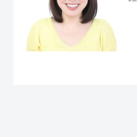
てコ
し、
て活
得し
この
き、
す。
えな