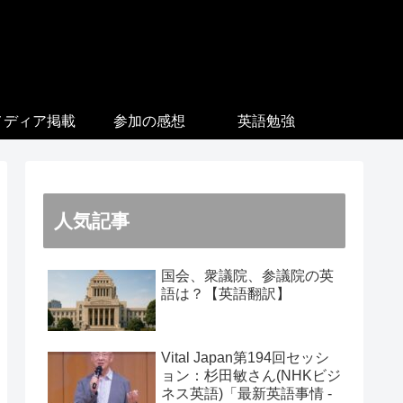
メディア掲載
参加の感想
英語勉強
人気記事
国会、衆議院、参議院の英
語は？【英語翻訳】
Vital Japan第194回セッシ
ョン：杉田敏さん(NHKビジ
ネス英語)「最新英語事情 -