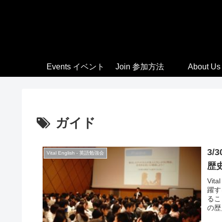
Events イベント
Join 参加方法
About Us
ガイド
3/
Vital English - 英語勉強会
歴
Vi
躍す
るこ
の歴