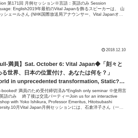
ン※言語：英語のみ Session
guage: English2019年最初のVital Japanを飾るスピーカーは、 山
ッシェールさん (NHK国際放送局アナウンサー、Vital Japanオー
イザー）。このセッションでは、人間関係・対人関係を向上し成
あげるためには、どのようなコミュニケーションをすれば良いか
え、実践してゆきます。 "Assertiveness"とは、"SOFTEN
chnique"とは等、様々なコミュニケーション技術をご紹介いただき
ら、参加者での実践アクティビティーをしてゆきます。 インタラ
ィブなセッションですので、参加者どうしのnetworkingにも力
2018.12.10
 使用言語は、英語のみ。
ull-満員】Sat. October 6: Vital Japan◆「刻々と
わる世界、日本の位置付け、あなたは何を？」
rld in unprecedented transformation, Static?
pan? What would YOU do now?”◆英語セミナー
のため受付締切済み*English only seminar ※使用言
語のみ 終了後は交流パーティーJoin us for an interactive
shop with Yoko Ishikura, Professor Emeritus, Hitotsubashi
versity.10月Vital Japan月例セッションには、石倉洋子さん（一橋
名誉教授）をスピーカーにお迎えします。石倉さんは、経営戦略
争力のご専門家としてご高名。現在も世界を飛び回り世界中の国
議で活躍されていらっしゃるのみならず、グローバル人材の育成
尽力されており、世界の課題を英語で議論する「場」を独自に展
れています。このセッションでは、世界の動向と今後、日本の位