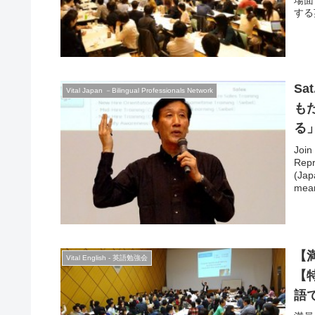
場面
する
Sa
Vital Japan －Bilingual Professionals Network
も
る」”
so
Join
Repr
(Jap
mean
disc
のご
事、
めに
（株
【満
Vital English - 英語勉強会
イド・ジャ
【
代表
決済
語
へと
だき