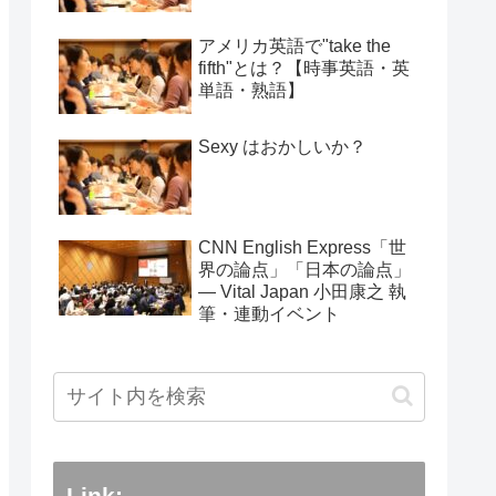
アメリカ英語で"take the
fifth"とは？【時事英語・英
単語・熟語】
Sexy はおかしいか？
CNN English Express「世
界の論点」「日本の論点」
― Vital Japan 小田康之 執
筆・連動イベント
Link: