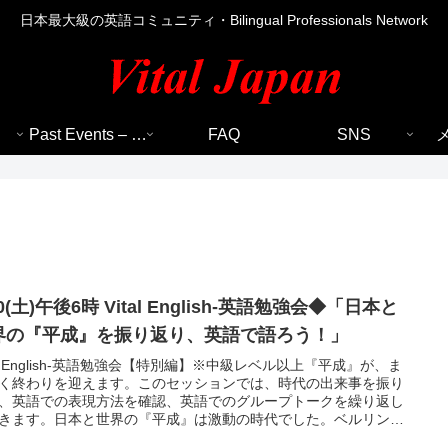
日本最大級の英語コミュニティ・Bilingual Professionals Network
Past Events – 過去のイベント
FAQ
SNS
30(土)午後6時 Vital English-英語勉強会◆「日本と
界の『平成』を振り返り、英語で語ろう！」
tal English-英語勉強会【特別編】※中級レベル以上『平成』が、ま
く終わりを迎えます。このセッションでは、時代の出来事を振り
、英語での表現方法を確認、英語でのグループトークを繰り返し
きます。日本と世界の『平成』は激動の時代でした。ベルリンの
壊、冷戦の終焉、バブルとその後の崩壊、失われた30年、リーマ