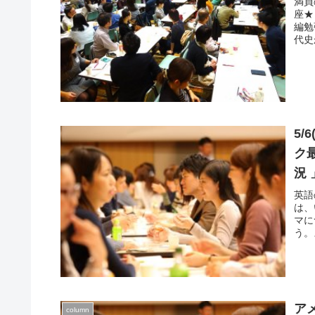
満員
加者
座★
んだ
編勉
代史
踏ま
す。
識が
やグ
す。
5/
ク
況
英語
は、
マに
う。
それ
半2
ター
後半
ア
column