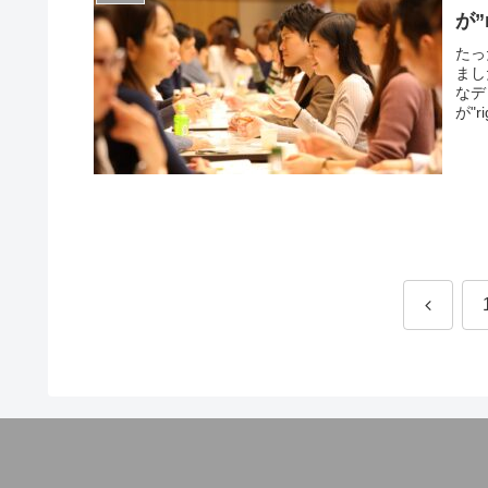
が”
たっ
まし
なデ
が"
前
へ