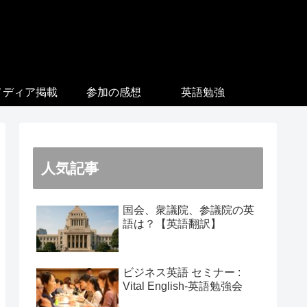
メディア掲載
参加の感想
英語勉強
人気記事
国会、衆議院、参議院の英
語は？【英語翻訳】
ビジネス英語 セミナー :
Vital English-英語勉強会