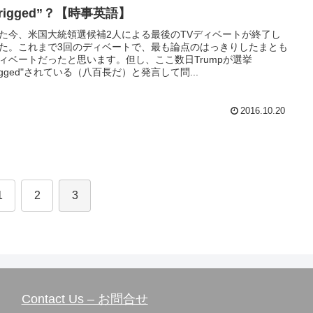
rigged”？【時事英語】
た今、米国大統領選候補2人による最後のTVディベートが終了し
た。これまで3回のディベートで、最も論点のはっきりしたまとも
ィベートだったと思います。但し、ここ数日Trumpが選挙
rigged"されている（八百長だ）と発言して問...
2016.10.20
1
2
3
Contact Us – お問合せ