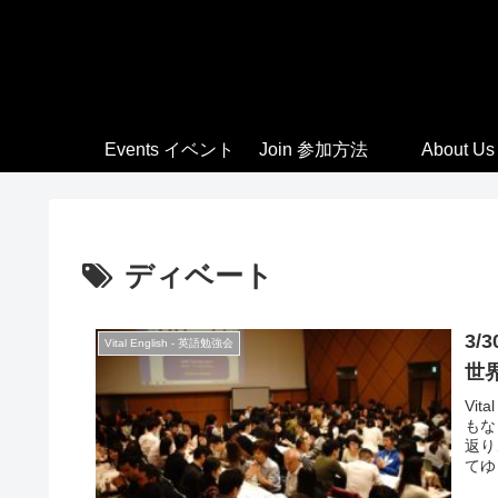
Events イベント
Join 参加方法
About Us
ディベート
3/
Vital English - 英語勉強会
世
Vi
もな
返り
てゆ
壁崩