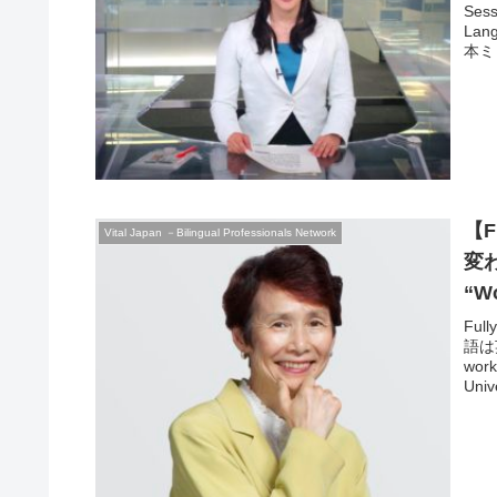
Session 第171回 月例セッショ
Lan
本ミ
ガナ
果を
を考
Te
なが
クテ
点。
【F
Vital Japan －Bilingual Professionals Network
変
“Wo
Ja
Fully-booked! 満員
語は英
work
Uni
大学
や競
際会
にも
開さ