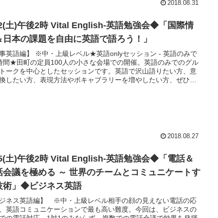
2018.08.31
け、世界で活動するために必要なこと等について、スピ－カーか
題提起いただき、参加者各自はどう考えるか、どうして行くべき
ディスカッションしてゆきます。
22(土)午後2時 Vital English-英語勉強会◆「国際情
＆日本の課題を自由に英語で語ろう！」
事英語編】 ※中・上級レベル★英語onlyセッション - 英語のみで
時間★田町の定員100人の小さな会場での開催。英語のみでのグル
トークを中心としたセッションです。英語で沢山語りたい方、意
換したい方、表現方法やボキャブラリーを増やしたい方、ぜひど
。前半では、国際情勢・世界の時事的なテーマ。後半では、国内
・日本の課題について。
2018.08.27
25(土)午後2時 Vital English-英語勉強会◆「電話＆
話会議を極める ～ 世界のチームとコミュニケートす
技術」◆ビジネス英語
ジネス英語編】 ※中・上級レベル相手の顔の見えない電話の応
、英語コミュニケーションで最も高い難度。今回は、ビジネスの