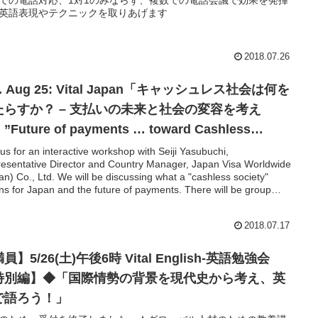
での電話対応、1対1のみならず、複数での電話会議で効果を発揮
英語表現やテクニックを取りあげます
2018.07.26
t. Aug 25: Vital Japan「キャッシュレス社会は何を
たらすか？ – 支払いの未来と社会の変容を考え
Future of payments … toward Cashless
ciety”◆英語セミナー
 us for an interactive workshop with Seiji Yasubuchi,
esentative Director and Country Manager, Japan Visa Worldwide
an) Co., Ltd. We will be discussing what a "cashless society"
s for Japan and the future of payments. There will be group
ussions and Q&A throughout the session.Vital Japanには2年振り
登場となる安渕聖司さんをお迎えします。安渕さんは、三菱商
2018.07.17
リップルウッド、UBSを経て日本GE株式会社にて代表取締役を務
なり、GEのFianance部門の事業売却によりSMFLキャピタル
）代表取締役社長兼CEO、さらに2017年からはビザ・ワールドワ
員】5/26(土)午後6時 Vital English-英語勉強会
パン株式会社 代表取締役社長として活躍されている日本を
特別編】◆「国際情勢の背景を現代史から考え、英
するプロ経営者です。今回は、安渕さんが現在取り組まれている
ビジネスの観点から、現金主流の日本社会がキャッシュレス社会
で語ろう！」
変容するとはどういうことは、世界の潮流を踏まえてお話しいた
、参加者で議論したいと思います。安渕さんのお話を踏まえ、参