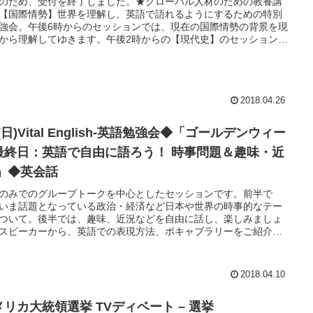
のため、受付を終了しました。★グローバル人材のための教養講
でのグループディスカッション、さらには全体での議論を盛り込
【国際情勢】世界を理解し、英語で語れるようにするための特別
interactiveなworkshop。使用言語は英語のみです。
強会。午後6時からのセッションでは、現在の国際情勢の背景を現
から理解してゆきます。午後2時からの【現代史】のセッションを
え、それがどう現在の国際情勢に影響を与えているのか考えま
主要な英語メディアの記事を読み解くには、どのような歴史的知
必要か、どのような英語の単語や表現が使われるかを概観。1対1
ループディスカッションにて英語で意見交換をし、理解を深めま
2018.04.26
6(日)Vital English-英語勉強会◆「ゴールデンウィー
最終日：英語で自由に語ろう！ 時事問題＆趣味・近
 」◆英会話
のみでのグループトークを中心としたセッションです。前半で
いま話題となっている政治・経済など日本や世界の時事的なテー
ついて。後半では、趣味、近況などを自由に話し、楽しみましょ
スピーカーから、英語での表現方法、ボキャブラリーをご紹介。
を踏まえて、20分程度の英語でのグループトークを前半2回、後
回ほど繰り返します。4回ともグループ替えをし、自己紹介からス
トしますので、沢山の人と知り合い、話ができます。前半のみ、
2018.04.10
のみの参加ももちろん可能です。
メリカ大統領選挙 TVディベート – 選挙