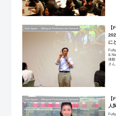
ンシ
を振
るの
ルー
【F
Vital Japan －Bilingual Professionals Network
2020 未来を信じる力 – 日本に起
にど
Pa
Fully-booked! 満員・受
& Net
体験
さん
われ
会の
ークシ
from
generation. Are you rea
cont
【F
Vital Japan －Bilingual Professionals Network
人
Fully-booked! 満員