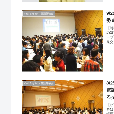
置付
ら問
かを
9/
Vital English - 英語勉強会
勢
【時
の3
ープ
見交
うぞ
情勢
8/
Vital English - 英語勉強会
電
る
【ビ
答は