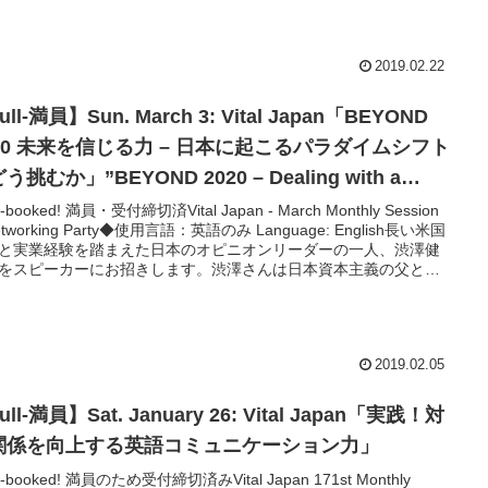
ョック、選挙制度改革、政権交代、テロとの戦い等々。この時代
り返り、それぞれの出来事がなぜ起こり、今にどうつながってい
かを考えます。それをどう英語で表現するかを確認し、1対１やグ
プで会話を繰り返してゆきます。
2019.02.22
ull-満員】Sun. March 3: Vital Japan「BEYOND
こるパラダイムシフト
う挑むか」”BEYOND 2020 – Dealing with a
radigm Shift in Japan”◆英語セミナー&交流会
付締切済Vital Japan - March Monthly Session
working Party◆使用言語：英語のみ Language: English長い米国
と実業経験を踏まえた日本のオピニオンリーダーの一人、渋澤健
をスピーカーにお招きします。渋澤さんは日本資本主義の父と言
る渋沢栄一のご子孫。金融畑で活躍をされるとともに、経済同友
幹事等数多くの要職を務められています。英語のみでの参加型ワ
ョップ＆交流会。A structural paradigm shift in Japan will occur
 2020. And, the future of Japan is in the hands of the new
2019.02.05
dy? Are you willing? Are you going to
ribute to this movement?
ull-満員】Sat. January 26: Vital Japan「実践！対
関係を向上する英語コミュニケーション力」
のため受付締切済みVital Japan 171st Monthly