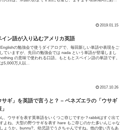
。今の米国の社会、政治、音楽などを深く理解しようとするとス
ン語とLatino/Hispanicの知識は不可欠です。米国でも人気のラテ
ップやダンス音楽の多くはスペイン語や中米・カリブ系。その楽
アーティストの言葉を見てみると、米国の社会や複雑な歴史が垣
2019.01.15
えます。
ペイン語が入り込むアメリカ英語
tal Englishの勉強会で使うダイアログで、毎回新しい単語や表現をご
していますが、先日の勉強会では nada という単語が登場しまし
nothing の意味で使われる口語。もともとスペイン語の単語です。
5,000万人以...
2017.10.26
ウサギ」を英語で言うと？ – ベネズエラの「ウサギ
策」
ん、ウサギを表す英単語をいくつご存じですか？rabbitはすぐ出て
すよね。大型の野ウサギを表す hare もご存じのかた多いんじゃな
しょうか。bunny?、幼児語でうさちゃんですね。他の使い方もあ