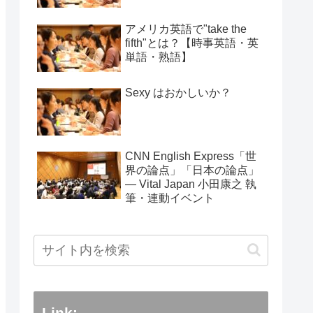
アメリカ英語で"take the
fifth"とは？【時事英語・英
単語・熟語】
Sexy はおかしいか？
CNN English Express「世
界の論点」「日本の論点」
― Vital Japan 小田康之 執
筆・連動イベント
Link: