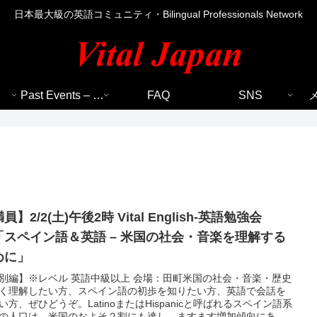
日本最大級の英語コミュニティ・Bilingual Professionals Network
Past Events – 過去のイベント
FAQ
SNS
員】2/2(土)午後2時 Vital English-英語勉強会
「スペイン語＆英語 – 米国の社会・音楽を理解する
めに」
別編】※レベル 英語中級以上 会場：田町米国の社会・音楽・歴史
く理解したい方、スペイン語の初歩を知りたい方、英語で会話を
い方、ぜひどうぞ。LatinoまたはHispanicと呼ばれるスペイン語系
の人口は、米国のおよそ２割にも達し、ますます増加傾向にあり