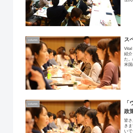
ます
ペイ
ンポ
曲や
間見
ス
column
Vi
紹介
た。
米国は
「
column
政
皆さ
きま
いで