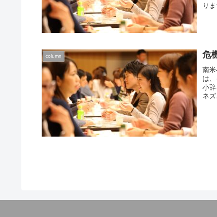
りま
危機
column
南米
は、
小辞
ネズ