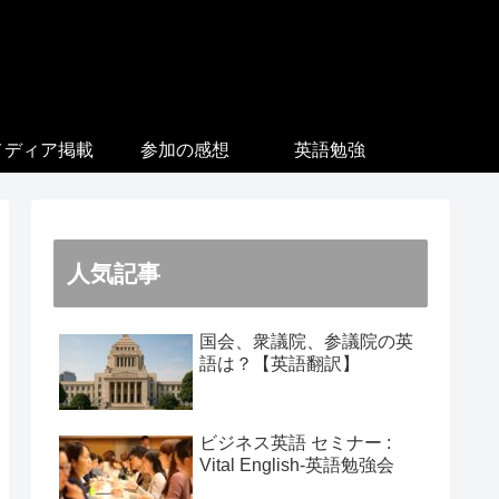
メディア掲載
参加の感想
英語勉強
人気記事
国会、衆議院、参議院の英
語は？【英語翻訳】
ビジネス英語 セミナー :
Vital English-英語勉強会