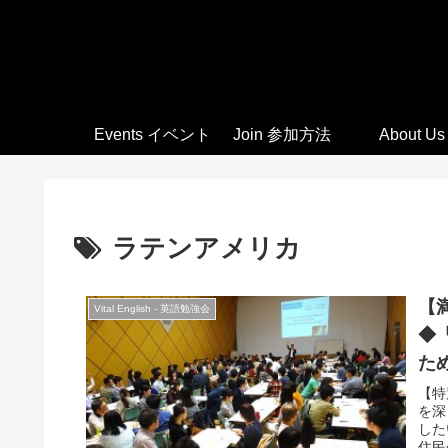
Events イベント
Join 参加方法
About Us
ラテンアメリカ
【満
Vital English - 英語勉強会
◆
た
【特
を深
した
住民