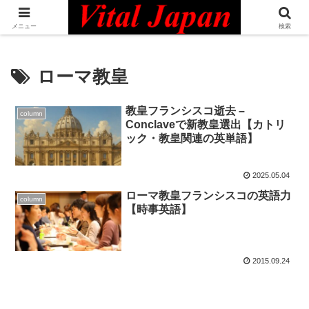
日本最大級の英語コミュニティ・Bilingual Professionals Network
メニュー
検索
ローマ教皇
教皇フランシスコ逝去 –
column
Conclaveで新教皇選出【カトリ
ック・教皇関連の英単語】
2025.05.04
ローマ教皇フランシスコの英語力
column
【時事英語】
2015.09.24