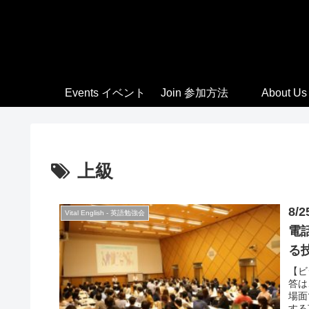
Events イベント
Join 参加方法
About Us
上級
8/
Vital English - 英語勉強会
電
る
【ビ
答は
場面
する