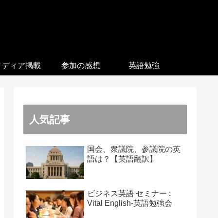
メディア掲載
参加の感想
英語勉強
人気記事
国会、衆議院、参議院の英
語は？【英語翻訳】
ビジネス英語 セミナー :
Vital English-英語勉強会