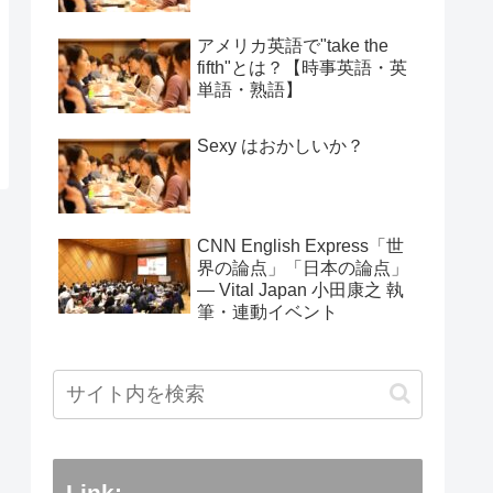
アメリカ英語で"take the
fifth"とは？【時事英語・英
単語・熟語】
Sexy はおかしいか？
CNN English Express「世
界の論点」「日本の論点」
― Vital Japan 小田康之 執
筆・連動イベント
Link: