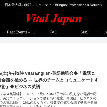
日本最大級の英語コミュニティ・Bilingual Professionals Network
Past Events – 過去のイベント
FAQ
SNS
25(土)午後2時 Vital English-英語勉強会◆「電話＆
話会議を極める ～ 世界のチームとコミュニケートす
技術」◆ビジネス英語
ジネス英語編】 ※中・上級レベル相手の顔の見えない電話の応
、英語コミュニケーションで最も高い難度。今回は、ビジネスの
での電話対応、1対1のみならず、複数での電話会議で効果を発揮
英語表現やテクニックを取りあげます