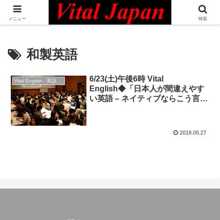
日本最大級の英語コミュニティ・Bilingual Professionals Network
メニュー
検索
和製英語
6/23(土)午後6時 Vital
Vital English - 英語勉強会
English◆「日本人が間違えやす
い英語 – ネイティブならこう言
う！」◆英会話
2018.05.27