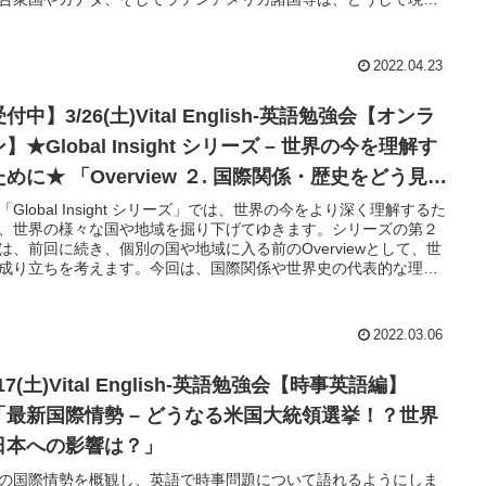
になったのでしょうか？イギリス、フランス、スペイン、ポルト
、オランダなどヨーロッパ列強の政治・経済、文化、言語がどの
に影響したのか。この地域にどのような国々があるのか、歴史的
2022.04.23
え、現在の南北アメリカ地域のニュースがより深く理解できるよ
します。レクチャーのみならず、参加者での自由な英語での会話
付中】3/26(土)Vital English-英語勉強会【オンラ
数交えながら、和気あいあいと進めますのでお気軽にご参加くだ
。
】★Global Insight シリーズ – 世界の今を理解す
erview ２. 国際関係・歴史をどう見る
– 国際秩序、ウクライナetc」
「Global Insight シリーズ」では、世界の今をより深く理解するた
、世界の様々な国や地域を掘り下げてゆきます。シリーズの第２
は、前回に続き、個別の国や地域に入る前のOverviewとして、世
成り立ちを考えます。今回は、国際関係や世界史の代表的な理
捉えるための枠組みを概観し、現在進行中のウクライナ戦争、国
序の激動についても考えます。レクチャーのみならず、参加者で
由な英語での会話を多数交えながら、和気あいあいと進めますの
2022.03.06
気軽にご参加ください。
/17(土)Vital English-英語勉強会【時事英語編】
「最新国際情勢 – どうなる米国大統領選挙！？世界
日本への影響は？」
の国際情勢を概観し、英語で時事問題について語れるようにしま