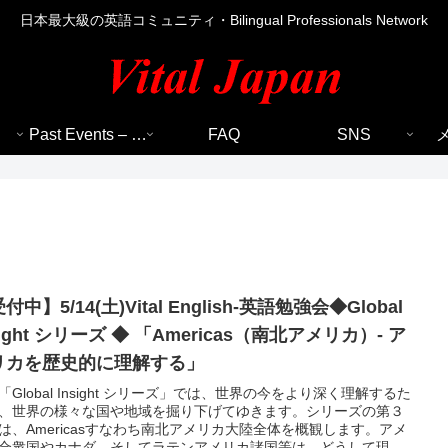
日本最大級の英語コミュニティ・Bilingual Professionals Network
Past Events – 過去のイベント
FAQ
SNS
付中】5/14(土)Vital English-英語勉強会◆Global
sight シリーズ ◆ 「Americas（南北アメリカ）- ア
リカを歴史的に理解する」
「Global Insight シリーズ」では、世界の今をより深く理解するた
、世界の様々な国や地域を掘り下げてゆきます。シリーズの第３
は、Americasすなわち南北アメリカ大陸全体を概観します。アメ
合衆国やカナダ、そしてラテンアメリカ諸国等は、どうして現在