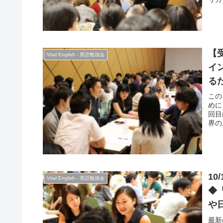
の姿
ガル
よう
に考
うに
【受
を多
Vital English - 英語勉強会
さい
イン
るために★ 「Ov
か 
この
めに
回目
界の
論、
際秩
の自
でお
10
Vital English - 英語勉強会
◆
や
最新