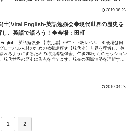
ing and security policy under Abe administration with Dr.Kazuhiko
, Professor and Director of the Institute for World Affairs, Kyoto
2019.08.26
ngyo University.今回のセッションでは、現時点での日本の外交全般
いて考えてみたいと思います。特に米中対立の中でどう舵取りす
25(土)Vital English-英語勉強会◆現代世界の歴史を
か、安倍外交の7年の成果、そしてその積み残した課題（ロシア・
鮮・韓国等）について、スピーカーからプレゼンいただき、参加
解し、英語で語ろう！◆会場：田町
もグループディスカッションや全体での討論などを交えて意見交
tal English - 英語勉強会 【特別編】※中・上級レベル ※会場は田
ます。
グローバル人材のための教養講座★【現代史】世界を理解し、英
語れるようにするための特別編勉強会。午後2時からのセッション
、現代世界の歴史に焦点を当てます。現在の国際情勢を理解する
には、歴史、特に現代史への理解が必須です。このセッションで
第二次世界大戦以降の世界の歴史上のポイントを理解し、英語で
をどう表現するかを考えます。あわせて、1対1やグループディス
ションにて英語で意見交換をし、理解を深めます。
2019.04.25
1
2