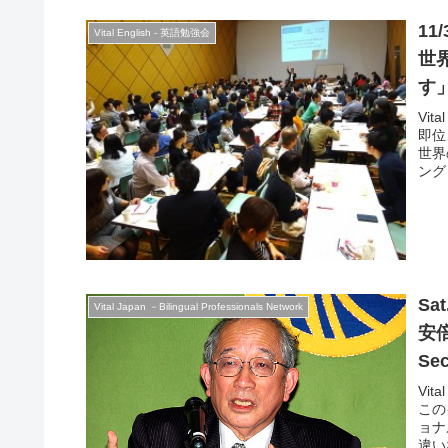
をし
11
Vital English - 英語勉強会
世
す
Vi
即位
世界
ング
で話
カー
それ
Sa
Vital Japan －Bilingual Professionals Network
安倍
Se
Vita
この
ョナ
違いなく