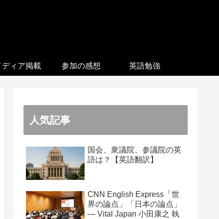
メディア掲載
参加の感想
英語勉強
人気記事
国会、衆議院、参議院の英
語は？【英語翻訳】
CNN English Express「世
界の論点」「日本の論点」
― Vital Japan 小田康之 執