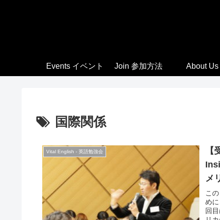
Events イベント
Join 参加方法
About Us
国際関係
【受
Vital English - 英語勉強会
In
メ
この
めに
回目
リカ