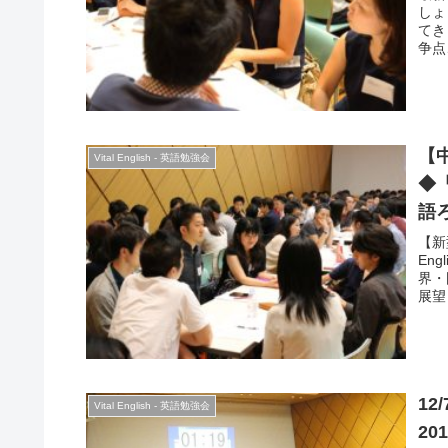
しょ
てき
争点
を考
解説
れの
【中
Vital English - 英語勉強会
◆「
語
【新
En
界・
展望
東情
経済
す。
が紹
ら、
12
Vital English - 英語勉強会
2