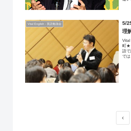
fore
Togo
Sa
につ
5/
Vital English - 英語勉強会
べき
北朝
理
者と
Vi
換し
町★
語で
では
ため
は、
それ
カッ
前
へ