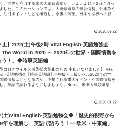
う。世界が注目する米国大統領選挙が、いよいよ11月3日に迫っ
ました。このセッションでは、大統領選挙の最新情勢、仕組みや
、注目ポイントなどを概観し、今後の展望、日本や世界への影響
えます。主要な情勢や背景、英語メディアの報道をスピーカーが
。英語での語彙や表現を確認した上で、1対1やグループでそれぞ
問題について英語ディスカッションしてゆきます。
2020.09.22
止】2/22(土)午後2時 Vital English-英語勉強会
The World in 2020 ～ 2020年の世界・国際情勢を
ろう！」◆時事英語編
型コロナウイルス感染拡大防止のため 中止となりました】 Vital
glish-英語勉強会【時事英語編】※中級～上級レベル2020年の世
国際情勢はどうなるのか、予想される重大イベントや国際情勢を
し、英語で語れるようにしましょう。Brexit、米国大統領選挙、中
勢、イラン問題、欧州のパワーバランスの変化、米中対立、世界
はどうなるか。2020年、注目すべきイベントや情勢が目白押しで
2020年の国際情勢でウォッチしておくべきポイントをスピ－カー
2020.01.22
介。世界の政治経済、社会的変動、関連の英語表現を紹介しなが
参加者で英語トレーニングや英語ディスカッションをします。
/7(土)Vital English-英語勉強会◆「歴史的視野から
019年を理解し、英語で語ろう！ー 欧米・中東編」