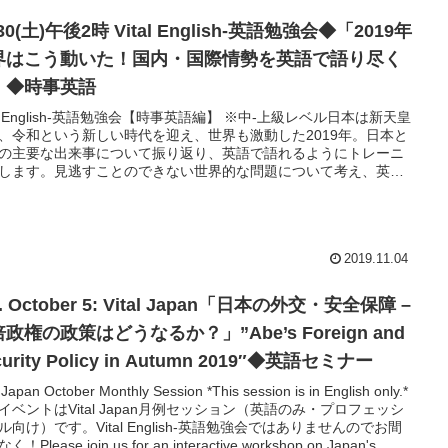
、理解を深めます。
/30(土)午後2時 Vital English-英語勉強会◆「2019年
界はこう動いた！国内・国際情勢を英語で語り尽く
」◆時事英語
tal English-英語勉強会【時事英語編】 ※中-上級レベル日本は新天皇
、令和という新しい時代を迎え、世界も激動した2019年。日本と
の主要な出来事について振り返り、英語で語れるようにトレーニ
します。見逃すことのできない世界的な問題について考え、英語
しまくりましょう！主要な国際情勢について動向や背景をスピー
が解説。英語での語彙や表現を確認した上で、1対1やグループで
ぞれの問題についてディスカッションしてゆきます。
2019.11.04
t. October 5: Vital Japan「日本の外交・安全保障 –
政権の政策はどうなるか？」”Abe’s Foreign and
curity Policy in Autumn 2019″◆英語セミナー
l Japan October Monthly Session *This session is in English only.*
イベントはVital Japan月例セッション（英語のみ・プロフェッシ
ル向け）です。Vital English-英語勉強会ではありませんのでお間
！Please join us for an interactive workshop on Japan's