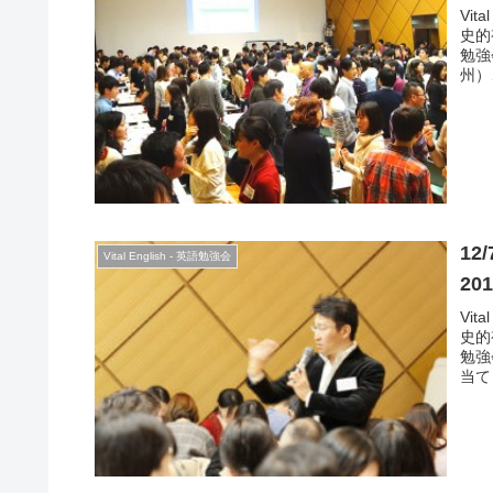
Vi
史的
勉強
州）
ヨー
等、
では
左右
ます
が不
ょう
の背
12
ショ
Vital English - 英語勉強会
2
Vi
史的
勉強
当て
に目
中国
ると
う表
説を