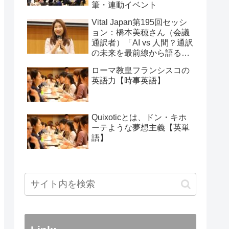
筆・連動イベント
Vital Japan第195回セッシ
ョン：橋本美穂さん（会議
通訳者）「AI vs 人間？通訳
の未来を最前線から語る」
2026年2月11日
ローマ教皇フランシスコの
英語力【時事英語】
Quixoticとは、ドン・キホ
ーテような夢想主義【英単
語】