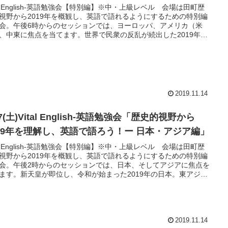
tal English-英語勉強会【特別編】※中・上級レベル 会場は田町歴
視野から2019年を概観し、英語で語れるようにするための特別編
会。午後6時からのセッションでは、ヨーロッパ、アメリカ（米
、中東に焦点を当てます。世界で民衆の反乱が続出した2019年。
ロッパでは地域主義、ポピュリズムの深まり、混迷の続くBrexit
歴史的視点から考える必要のある出来事が頻発しています。米国
、大統領の弾劾に向けた動き、来年の大統領選に向けた候補者と
の対立と分断。またラテンアメリカでも、民衆の反乱が続いてい
。中東に目を向けると、イラン問題、シリア問題等、歴史的視点
可欠です。歴史的に考えると、これらはどう解釈すべきなのでし
2019.11.14
か？そして英語ではどう表現するのでしょうか？スピーカーから
景知識や英語表現の解説を踏まえて、1対1やグループディスカッ
/7(土)Vital English-英語勉強会「歴史的視野から
ンにて英語で意見交換をし、理解を深めます。
019年を理解し、英語で語ろう！ー 日本・アジア編」
tal English-英語勉強会【特別編】※中・上級レベル 会場は田町歴
視野から2019年を概観し、英語で語れるようにするための特別編
会。午後2時からのセッションでは、日本、そしてアジアに焦点を
ます。新天皇が即位し、令和が始まった2019年の日本。東アジア
を向けると日韓関係の悪化、北朝鮮問題、香港の危機、興隆続く
など国際関係の複雑化がますます深まっています。歴史的に考え
、これらはどう位置づけられるのでしょうか？そして英語ではど
現するのでしょうか？スピーカーからの背景知識や英語表現の解
踏まえて、1対1やグループディスカッションにて英語で意見交換
2019.11.14