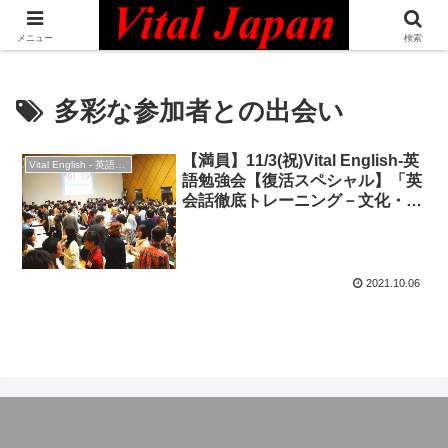
日本最大級の英語コミュニティ・Bilingual Professionals Network
メニュー
検索
多彩な参加者との出会い
【満員】11/3(祝)Vital English-英
Vital English - 英語勉強会
語勉強会【復活スペシャル】「英
会話徹底トレーニング－文化・ス
ポーツの秋、そして交流！」◆コ
ミュニケーション編
2021.10.06