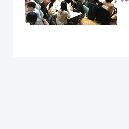
チを
かに
ィビ
深め