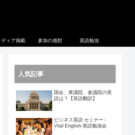
メディア掲載
参加の感想
英語勉強
人気記事
国会、衆議院、参議院の英
語は？【英語翻訳】
ビジネス英語 セミナー :
Vital English-英語勉強会