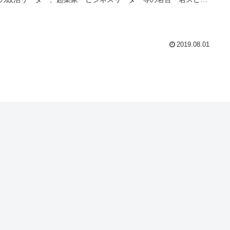
ご紹介します。 人を動かすリーダー達は、どのような言葉でい
伝えるか。1対1やグループでの会話・ディスカッションのアクテ
ティにて、リーダーシップとコミュニケーションについて理解を
、英語力とコミュニケーション力の向上を目指しましょう。
2019.08.01