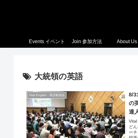
Events イベント
Join 参加方法
About Us
大統領の英語
8/
Vital English - 英語勉強会
の
達
Vi
どん
ーチ
領等