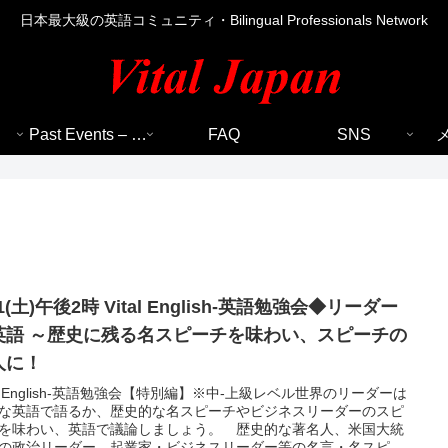
日本最大級の英語コミュニティ・Bilingual Professionals Network
Past Events – 過去のイベント
FAQ
SNS
31(土)午後2時 Vital English-英語勉強会◆リーダー
英語 ～歴史に残る名スピーチを味わい、スピーチの
人に！
tal English-英語勉強会【特別編】※中-上級レベル世界のリーダーは
な英語で語るか、歴史的な名スピーチやビジネスリーダーのスピ
を味わい、英語で議論しましょう。 歴史的な著名人、米国大統
の政治リーダー、起業家・ビジネスリーダー等の名言・名スピー