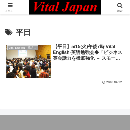
日本最大級の英語コミュニティ・Bilingual Professionals Network
メニュー
検索
平日
【平日】5/15(火)午後7時 Vital
Vital English - 英語勉強会
English-英語勉強会◆「ビジネス
英会話力を徹底強化 － スモール
トークの技術と表現」
2018.04.22