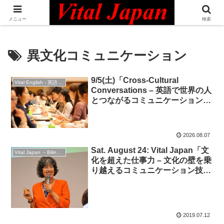
日本最大級の英語コミュニティ・Bilingual Professionals Network
メニュー
検索
異文化コミュニケーション
9/5(土)「Cross-Cultural
Vital English - 英語勉強会
Conversations – 英語で世界の人
とつながるコミュニケーション
術」
2026.08.07
Sat. August 24: Vital Japan「文
Vital Japan －Bilingual Professionals Network
化を超えた仕事力 – 文化の壁を乗
り越えるコミュニケーション技
術」”Communicating Across
Cultures in the Workplace”
2019.07.12