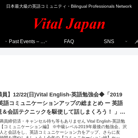
日本最大級の英語コミュニティ・Bilingual Professionals Network
Past Events – 過去のイベント
FAQ
SNS
員】12/22(日)Vital English-英語勉強会◆「2019
 英語コミュニケーションアップの総まとめ ー 英語
現＆会話テクニックを駆使して話しまくろう！ 」&
istmas Party 2019
満員締切済・キャンセル待ち等もありません Vital English-英語勉
【コミュニケーション編】 ※中級レベル2019年最後の勉強会。沢
人と会話をし、英語コミュニケーション力をアップ、さらに友
仲間を増やしましょう！今年の【コミュニケーション編】セッシ