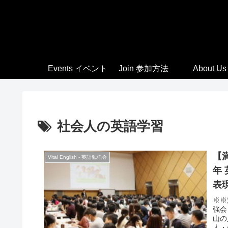
Events イベント
Join 参加方法
About Us
社会人の英語学習
【満
Vital English - 英語勉強会
年
表
Chr
※※
強会
山の
人・