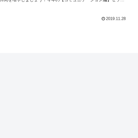
で扱ったパーティーでの社交の会話、初対面の人との社交の会
オフィスでの同僚との会話、海外旅行の会話、日本を英語で案
ネイティブならこう言う！などのなかから、テーマとダイアログ
2019.11.28
選した内容です。 ダイアログのロールプレイやグループアクテ
ティー、自由な対話などを通じて、話しまくり、徹底トレーニン
ましょう。★勉強会後、150人規模でのクリスマスパーティーも
します。