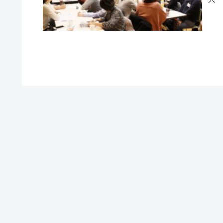
ョン
話、
内、
を厳
ィビ
グし
開催