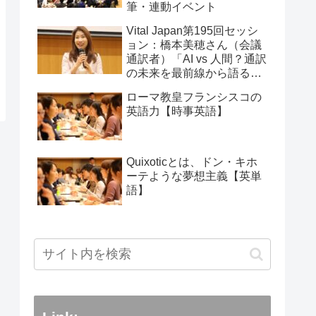
筆・連動イベント
Vital Japan第195回セッシ
ョン：橋本美穂さん（会議
通訳者）「AI vs 人間？通訳
の未来を最前線から語る」
2026年2月11日
ローマ教皇フランシスコの
英語力【時事英語】
Quixoticとは、ドン・キホ
ーテような夢想主義【英単
語】