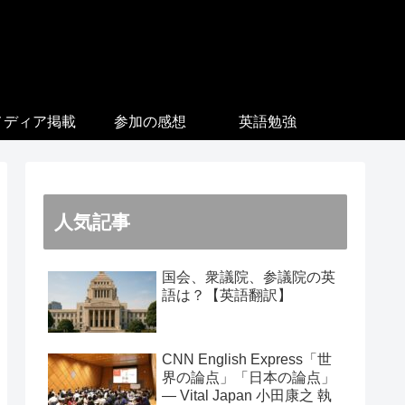
メディア掲載
参加の感想
英語勉強
人気記事
国会、衆議院、参議院の英
語は？【英語翻訳】
CNN English Express「世
界の論点」「日本の論点」
― Vital Japan 小田康之 執