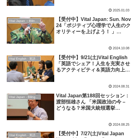
Program at the Oxford Union ?
It’s SEXI”★英語イベント
2025.01.03
【受付中】Vital Japan: Sun. Nov
Vital Japan －Bilingual Professionals Network
24「ポジティブ心理学で人生のク
オリティーを上げよう！ 」
“Better Your Life with Positive
Psychology” & 交流会
2024.10.08
Networking Party
【受付中】9/21(土)Vital English
Vital English - 英語勉強会
「英語でシェア！人生を充実させ
るアクティビティ＆英語力向上
法」◆英語ディスカッション＆交
流！
2024.08.31
Vital Japan第188回セッション：
Vital Japan - Bilingual Professionals Network
渡部恒雄さん 「米国政治の今 –
どうなる？米国大統領選挙
2024」”US Politics and
Presidential Election 2024
2024.08.25
Updates”：2024年8月24日
【受付中】7/27(土)Vital Japan
Vital English - 英語勉強会