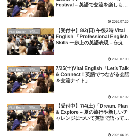
Festival – 英語で交流を楽しも
う！
2026.07.20
【受付中】8/2(日) 午後2時 Vital
Vital English - 英語勉強会
English 「Professional English
Skills 一歩上の英語表現 – 伝える
力・聞く力・会話力を磨こう！」
★ビジネス英語・英会話＆交流
2026.07.09
7/25(土)Vital English「Let’s Talk
Vital English - 英語勉強会
& Connect！英語でつながる会話
＆交流ナイト」
2026.07.02
【受付中】7/4(土)「Dream, Plan
Vital English - 英語勉強会
& Explore – 夏の旅行や新しいチ
ャレンジについて英語で語って交
流しよう！」★英会話＆交流
2026.06.05