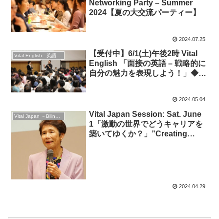
Networking Party – Summer
2024【夏の大交流パーティー】
2024.07.25
【受付中】6/1(土)午後2時 Vital
Vital English - 英語勉強会
English 「面接の英語 – 戦略的に
自分の魅力を表現しよう！」◆ビ
ジネス英語
2024.05.04
Vital Japan Session: Sat. June
Vital Japan －Bilingual Professionals Network
1「激動の世界でどうキャリアを
築いてゆくか？」”Creating
YOUR UNIQUE career in a
turbulent world”
2024.04.29