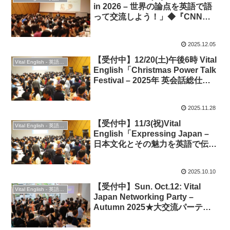
in 2026 – 世界の論点を英語で語
って交流しよう！」◆『CNN
English Express』誌1月号特集
連動
2025.12.05
【受付中】12/20(土)午後6時 Vital
Vital English - 英語勉強会
English「Christmas Power Talk
Festival – 2025年 英会話総仕上
げ＆大交流！」＆ Christmas
Party 2025！
2025.11.28
【受付中】11/3(祝)Vital
Vital English - 英語勉強会
English「Expressing Japan –
日本文化とその魅力を英語で伝え
よう！」★英会話＆交流
2025.10.10
【受付中】Sun. Oct.12: Vital
Vital English - 英語勉強会
Japan Networking Party –
Autumn 2025★大交流パーティ
ー