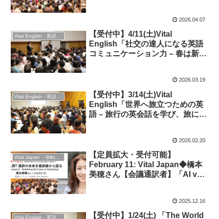
ル・イランから読み解
く」“Global Turbulence and
2026.04.07
Japan’s Security”◆英語イベン
ト
【受付中】4/11(土)Vital
Vital English - 英語勉強会
English「社交の達人になる英語
コミュニケーション力 – 春は新た
な出会い！」◆英会話＆交流
2026.03.19
【受付中】3/14(土)Vital
Vital English - 英語勉強会
English「世界へ旅立つための英
語 – 旅行の英会話を学び、旅につ
いて語ろう！」
2026.02.20
【定員拡大・受付可能】
Vital Japan －Bilingual Professionals Network
February 11: Vital Japan◆橋本
美穂さん【会議通訳者】「AI vs
人間？ 通訳の未来を最前線から
語る」”Redefining the Future of
2025.12.16
Interpreting”★英語イベント
【受付中】1/24(土) 「The World
Vital English - 英語勉強会