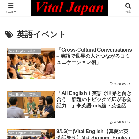
日本最大級の英語コミュニティ・Bilingual Professionals Network
メニュー
検索
英語イベント
「Cross-Cultural Conversations
Vital English - 英語勉強会
– 英語で世界の人とつながるコミ
ュニケーション術」
2026.08.07
「All English！英語で世界と向き
Vital English - 英語勉強会
合う – 話題のトピックで広がる会
話力！」◆英語only編・英会話
2026.08.07
8/15(土)Vital English【真夏の英
Vital English - 英語勉強会
会話祭り】Mid-Summer English