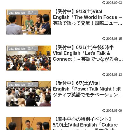
2025.09.03
【受付中】9/13(土)Vital
Vital English - 英語勉強会
English「The World in Focus ～
英語で語って交流！国際ニュー
ス・トピックの話し方」 ★時事
英語・会話＆交流！
2025.08.15
【受付中】6/21(土)午後5時半
Vital English - 英語勉強会
Vital English「Let’s Talk &
Connect！ – 英語でつながる会話
＆交流ナイト」◆英会話＆交流
2025.06.13
【受付中】6/7(土)Vital
Vital English - 英語勉強会
English「Power Talk Night！ポ
ジティブ英語でモチベーションア
ップ＆英会話を盛り上げよう」★
英会話＆交流！
2025.05.09
【若手中心の特別イベント】
5/10(土)Vital English「Culture