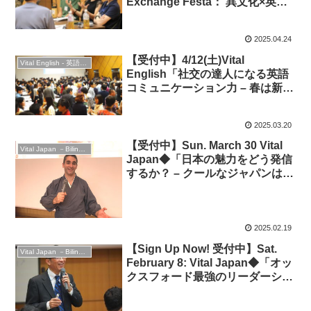
Exchange Festa： 異文化×英語
で広がるネットワーク」★英会話
＆交流！
2025.04.24
【受付中】4/12(土)Vital
Vital English - 英語勉強会
English「社交の達人になる英語
コミュニケーション力 – 春は新た
な出会い！」◆英会話＆交流
2025.03.20
【受付中】Sun. March 30 Vital
Vital Japan －Bilingual Professionals Network
Japan◆「日本の魅力をどう発信
するか？ – クールなジャパンは間
違いだらけ！？」”The Next
Generation of Japan’s Pop
Culture Empire”◆英語イベント
2025.02.19
【Sign Up Now! 受付中】Sat.
Vital Japan －Bilingual Professionals Network
February 8: Vital Japan◆「オッ
クスフォード最強のリーダーシッ
プ教室：It’s SEXI」”Premier
Leadership Development