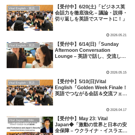
【受付中】6/20(土)「ビジネス英
Vital English - 英語勉強会
会話力を徹底強化 – 議論・説得・
切り返しを英語でスマートに！」
2026.05.21
【受付中】6/14(日)「Sunday
Vital English - 英語勉強会
Afternoon Conversation
Lounge – 英語で話し、交流し、
会話力を磨こう！」★英会話＆交
流
2026.05.15
【受付中】5/10(日)Vital
Vital English - 英語勉強会
English「Golden Week Finale！
英語でつながる会話＆交流フェ
ス」
2026.04.17
【受付中】May 23: Vital
Vital Japan －Bilingual Professionals Network
Japan◆「激動の世界と日本の安
全保障 – ウクライナ・イスラエ