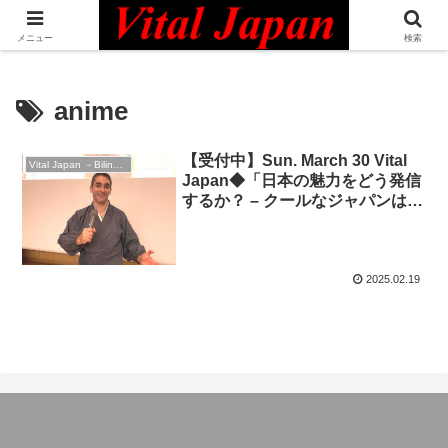
日本最大級の英語コミュニティ・Bilingual Professionals Network
メニュー
検索
anime
【受付中】Sun. March 30 Vital
Vital Japan －Bilingual Professionals Network
Japan◆「日本の魅力をどう発信
するか？ – クールなジャパンは間
違いだらけ！？」”The Next
Generation of Japan’s Pop
Culture Empire”◆英語イベント
2025.02.19