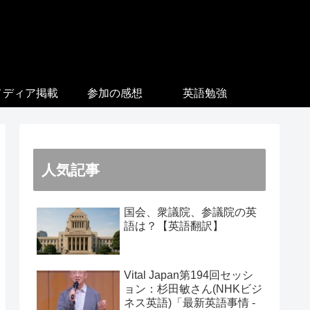
メディア掲載
参加の感想
英語勉強
人気記事
国会、衆議院、参議院の英
語は？【英語翻訳】
Vital Japan第194回セッシ
ョン：杉田敏さん(NHKビジ
ネス英語)「最新英語事情 -