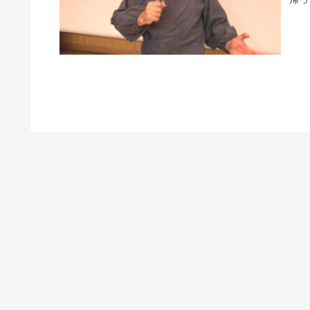
めて
ボア
か自
像を