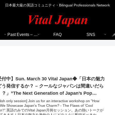
日本最大級の英語コミュニティ・Bilingual Professionals Network
Past Events – 過去のイベント
FAQ
SNS
付中】Sun. March 30 Vital Japan◆「日本の魅力
どう発信するか？ – クールなジャパンは間違いだら
？」”The Next Generation of Japan’s Pop
lture Empire”◆英語イベント
ish only session] Join us for an interactive workshop on "How
We Showcase Japan’s True Charm? - The Flaws of 'Cool
pan'!".英語のみでのVital Japan月例セッション。あの熱いトークが
てきます！日本の魅力を海外の人にどのように配信すべきか、改