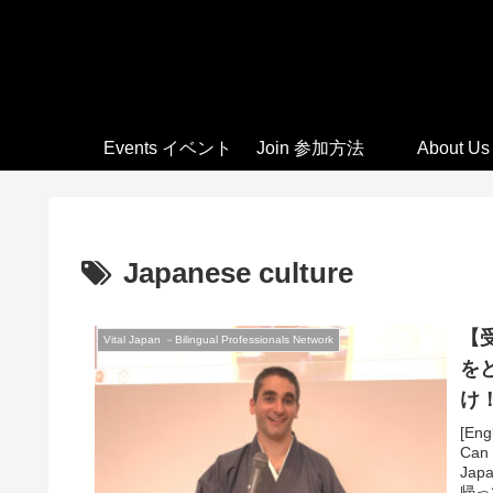
Events イベント
Join 参加方法
About Us
Japanese culture
【受
Vital Japan －Bilingual Professionals Network
を
け！
Cu
[Engl
Can 
Ja
帰っ