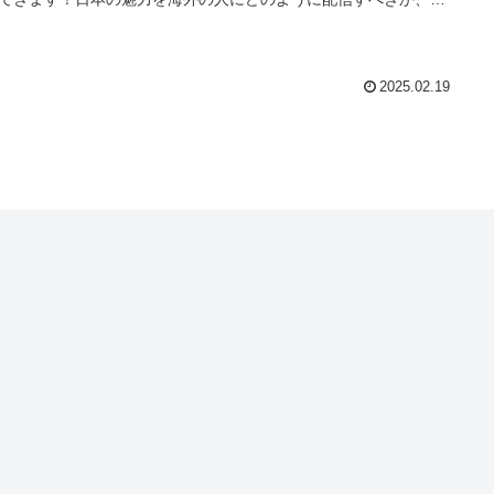
考えます。常に日本の魅力について考えていらっしゃる米国人の
ズさんの目には、日本政府の政策や日本人の考え方がどう映るの
由に語っていただきながら、日本は海外に向けてどのような日本
発信すべきか、参加者と共にディスカッションしてゆきます。
2025.02.19