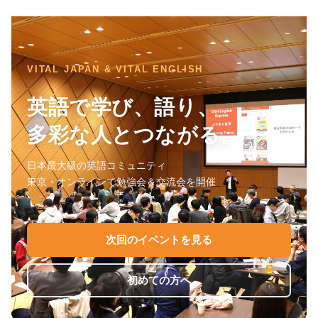
VITAL JAPAN & VITAL ENGLISH
英語で学び、語り、
多彩な人とつながる。
日本最大級の英語コミュニティ
東京・オンラインで勉強会＆交流会を開催
次回のイベントを見る
初めての方へ