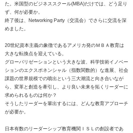
た。米国型のビジネススクール(MBA)だけでは、どう足り
ず、何が必要か。
終了後は、Networking Party（交流会）でさらに交流を深
めました。
20世紀資本主義の象徴であるアメリカ発のＭＢＡ教育は
大きな転換点を迎えている。
グローバリゼーションという大きな波、科学技術イノベー
ションのエクスポネンシャル（指数関数的）な進展、社会
課題の世界規模での噴出という三大潮流と向き合いなが
ら、変革と創造を牽引し、より良い未来を拓くリーダーに
求められるものは何か？
そうしたリーダーを輩出するには、どんな教育アプローチ
が必要か。
日本有数のリーダーシップ教育機関ＩＳＬの創設者であ