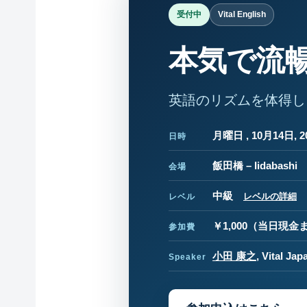
受付中
Vital English
本気で流
英語のリズムを体得し
月曜日 , 10月14日, 20
日時
飯田橋 – Iidabashi
会場
中級
レベルの詳細
レベル
￥1,000
（当日現金ま
参加費
小田 康之
, Vital 
Speaker