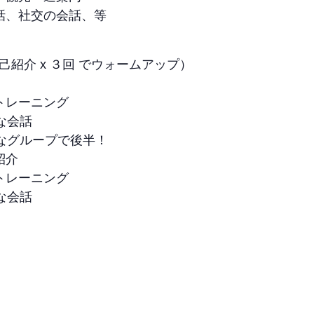
話、社交の会話、等
１の自己紹介 x ３回 でウォームアップ）
トレーニング
な会話
たなグループで後半！
紹介
トレーニング
な会話