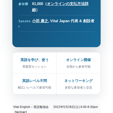
¥1,000
（
オンラインの支払方法詳
参加費
細
）
小田 康之
, Vital Japan 代表 & 創設者
Speake
r
英語を学び、使う
オンライン開催
実践型セッション
全国から参加可能
英語レベル不問
ネットワーキング
幅広いレベルで参加可能
多彩な参加者と交流
Vital English – 英語勉強会 2022年5月28日(土) 6:00-8:30pm
【飯田橋】