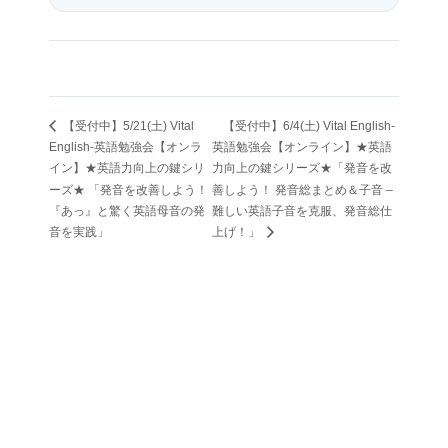
【受付中】5/21(土) Vital
【受付中】6/4(土) Vital English-
English-英語勉強会【オンラ
英語勉強会【オンライン】★英語
イン】★英語力向上の鍵シリ
力向上の鍵シリーズ★「発音を改
ーズ★ 「発音を改善しよう！
善しよう！ 発音総まとめ＆子音 –
『あっ』と驚く英語母音の発
難しい英語子音を克服、発音総仕
音を実践」
上げ！」