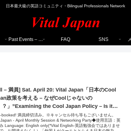
日本最大級の英語コミュニティ・Bilingual Professionals Network
Past Events – 過去のイベント
FAQ
SNS
ll – 満員] Sat. April 20: Vital Japan「日本のCool
pan政策を考える – なぜCoolじゃないの
」”Examining the Cool Japan Policy – Is it
tually Cool?”◆英語セミナー
! 満員締切済み。※キャンセル待ち等もございません。
l Japan - April Monthly Session & Networking Party◆使用言語：英
English-英語勉強会ではありませ
で、お間違えなく！）「外国人がクールととらえる日本の魅力」