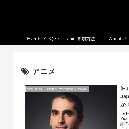
Events イベント
Join 参加方法
About Us
アニメ
[Fu
Vital Japan －Bilingual Professionals Network
Ja
か！？
Ac
Fully-booked
Vita
語のみ Language: English only(*Vital 
んの