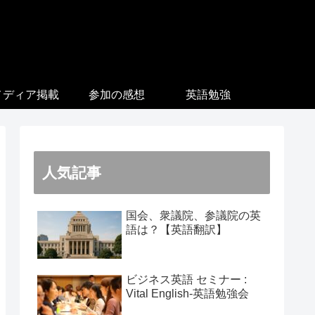
メディア掲載
参加の感想
英語勉強
人気記事
国会、衆議院、参議院の英
語は？【英語翻訳】
ビジネス英語 セミナー :
Vital English-英語勉強会