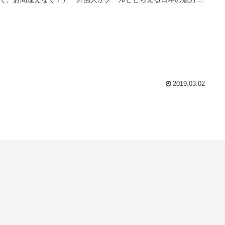
るクールジャパンの政策は、日本のサブカルチャーに精通された
人のボアズさんの目にはどう映るのか、自由に語っていただきな
、参加者と共にディスカッションしてゆきます。グループディス
ションなどを交えながらのインタラクティブなセッション。 セ
ョン後のNetworkingともども参加者での交流も楽しみましょう！
2019.03.02