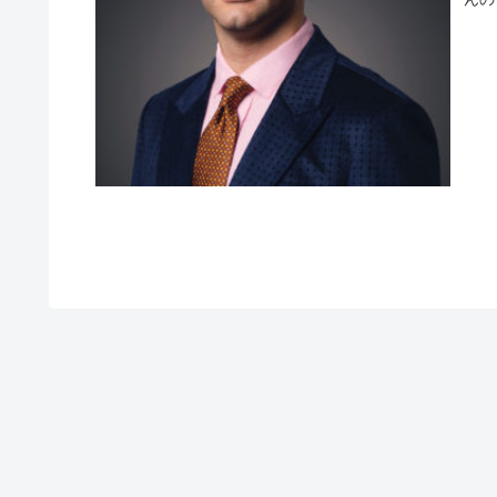
であ
米国
がら
カッ
ッシ