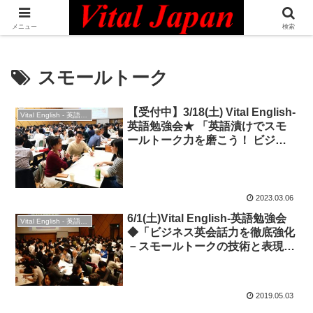
日本最大級の英語コミュニティ・Bilingual Professionals Network
メニュー
検索
スモールトーク
【受付中】3/18(土) Vital English-
Vital English - 英語勉強会
英語勉強会★ 「英語漬けでスモ
ールトーク力を磨こう！ ビジネ
ス英語・日常会話も盛り上が
る！」
2023.03.06
6/1(土)Vital English-英語勉強会
Vital English - 英語勉強会
◆「ビジネス英会話力を徹底強化
－スモールトークの技術と表現」
◆ビジネス英語
2019.05.03