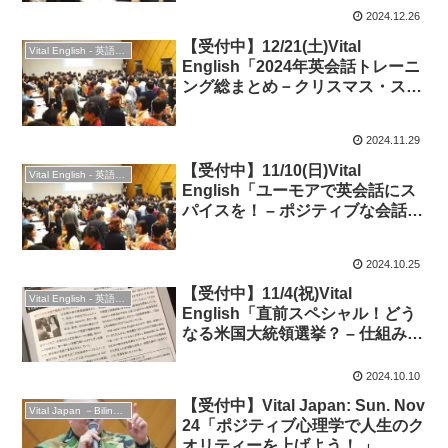
Year Party!
2024.12.26
【受付中】12/21(土)Vital
Vital English - 英語勉強会
English「2024年英会話トレーニ
ング総まとめ－クリスマス・スペ
シャル：語って交流！」 &
Christmas Party 2024！
2024.11.29
【受付中】11/10(日)Vital
Vital English - 英語勉強会
English「ユーモアで英会話にス
パイスを！ – ポジティブな会話と
交流を楽しもう」
2024.10.25
【受付中】11/4(祝)Vital
Vital English - 英語勉強会
English「直前スペシャル！どう
なる米国大統領選挙？ – 仕組みや
最新情勢を知って会話しよう！」
◆オンライン時事英語
2024.10.10
【受付中】Vital Japan: Sun. Nov
Vital Japan －Bilingual Professionals Network
24「ポジティブ心理学で人生のク
オリティーを上げよう！ 」