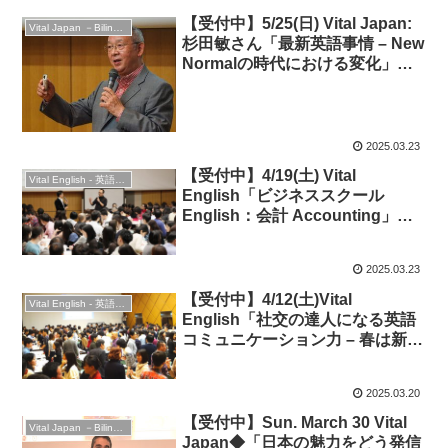
【受付中】5/25(日) Vital Japan:
Vital Japan －Bilingual Professionals Network
杉田敏さん「最新英語事情 – New
Normalの時代における変化」
◆NHK「現代ビジネス英語」
2025.03.23
【受付中】4/19(土) Vital
Vital English - 英語勉強会
English「ビジネススクール
English：会計 Accounting」◆
ビジネス英語
2025.03.23
【受付中】4/12(土)Vital
Vital English - 英語勉強会
English「社交の達人になる英語
コミュニケーション力 – 春は新た
な出会い！」◆英会話＆交流
2025.03.20
【受付中】Sun. March 30 Vital
Vital Japan －Bilingual Professionals Network
Japan◆「日本の魅力をどう発信