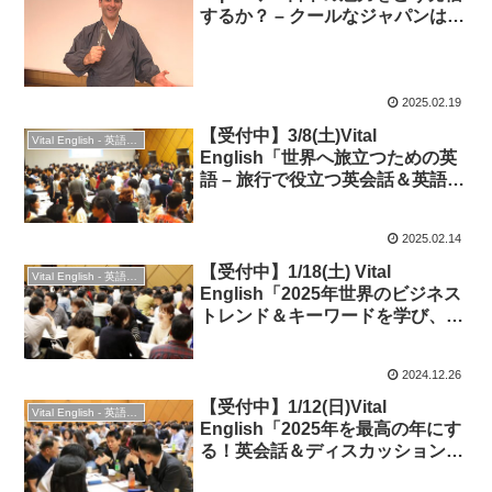
するか？ – クールなジャパンは間
違いだらけ！？」”The Next
Generation of Japan’s Pop
Culture Empire”◆英語イベント
2025.02.19
【受付中】3/8(土)Vital
Vital English - 英語勉強会
English「世界へ旅立つための英
語 – 旅行で役立つ英会話＆英語表
現を学び・語ろう！」◆英会話イ
ベント
2025.02.14
【受付中】1/18(土) Vital
Vital English - 英語勉強会
English「2025年世界のビジネス
トレンド＆キーワードを学び、英
語で語りまくろう！」◆ビジネス
英語
2024.12.26
【受付中】1/12(日)Vital
Vital English - 英語勉強会
English「2025年を最高の年にす
る！英会話＆ディスカッション力
のスタートダッシュ」◆New