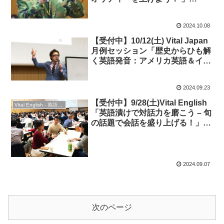
“Better Your Life with Positive
Psychology” & 交流会
2024.10.08
Networking Party
【受付中】10/12(土) Vital Japan
月例セッション「歴史からひも解
く英語発音：アメリカ英語＆イギ
リス英語を実践しよう！」★英語
発音・会話＆交流会
2024.09.23
【受付中】9/28(土)Vital English
Vital English - 英語勉強会
「英語漬けで対話力を磨こう – 旬
の話題で会話を盛り上げる！」◆
英語only・英会話＆交流
2024.09.07
次のページ