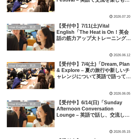
う！
2026.07.20
【受付中】7/11(土)Vital
Vital English - 英語勉強会
English「The Heat is On！英会
話の筋力アップ大トレーニング＆
交流を楽しもう！」
2026.06.12
【受付中】7/4(土)「Dream, Plan
Vital English - 英語勉強会
& Explore – 夏の旅行や新しいチ
ャレンジについて英語で語って交
流しよう！」★英会話＆交流
2026.06.05
【受付中】6/14(日)「Sunday
Vital English - 英語勉強会
Afternoon Conversation
Lounge – 英語で話し、交流し、
会話力を磨こう！」★英会話＆交
流
2026.05.15