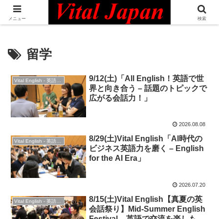
日本最大級の英語コミュニティ・Bilingual Professionals Network
メニュー
検索
留学
9/12(土)「All English！英語で世
Vital English - 英語勉強会
界と向き合う – 話題のトピックで
広がる会話力！」
2026.08.08
8/29(土)Vital English「AI時代の
Vital English - 英語勉強会
ビジネス英語力を磨く – English
for the AI Era」
2026.07.20
8/15(土)Vital English【真夏の英
Vital English - 英語勉強会
会話祭り】Mid-Summer English
Festival – 英語で交流を楽しも