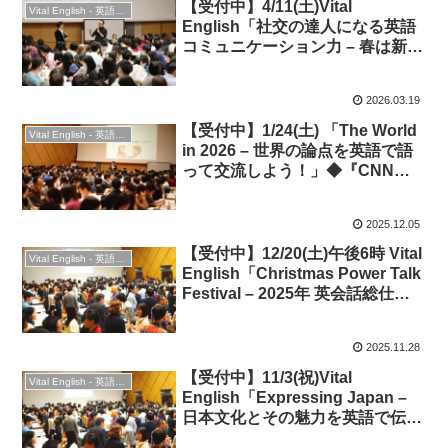
【受付中】4/11(土)Vital
Vital English - 英語勉強会
English「社交の達人になる英語
コミュニケーション力 – 春は新た
な出会い！」◆英会話＆交流
2026.03.19
【受付中】1/24(土) 「The World
Vital English - 英語勉強会
in 2026 – 世界の論点を英語で語
って交流しよう！」◆『CNN
English Express』誌1月号特集
連動
2025.12.05
【受付中】12/20(土)午後6時 Vital
Vital English - 英語勉強会
English「Christmas Power Talk
Festival – 2025年 英会話総仕上
げ＆大交流！」＆ Christmas
Party 2025！
2025.11.28
【受付中】11/3(祝)Vital
Vital English - 英語勉強会
English「Expressing Japan –
日本文化とその魅力を英語で伝え
よう！」★英会話＆交流