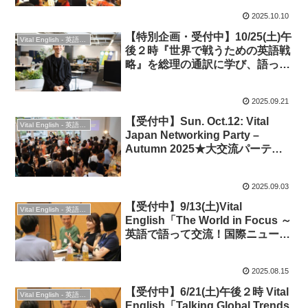
2025.10.10
【特別企画・受付中】10/25(土)午
Vital English - 英語勉強会
後２時『世界で戦うための英語戦
略』を総理の通訳に学び、語って
交流しよう！◆ゲスト：黒川公晴
さん（元外交官・ミネルバ認定講
2025.09.21
師）
【受付中】Sun. Oct.12: Vital
Vital English - 英語勉強会
Japan Networking Party –
Autumn 2025★大交流パーティ
ー
2025.09.03
【受付中】9/13(土)Vital
Vital English - 英語勉強会
English「The World in Focus ～
英語で語って交流！国際ニュー
ス・トピックの話し方」 ★時事
英語・会話＆交流！
2025.08.15
【受付中】6/21(土)午後２時 Vital
Vital English - 英語勉強会
English「Talking Global Trends