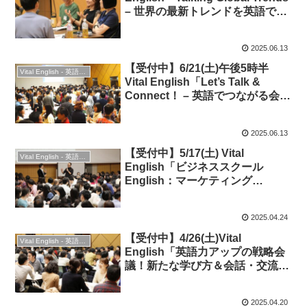
– 世界の最新トレンドを英語で語
りつくそう！」◆ビジネス英語・
時事英語＆英会話
2025.06.13
【受付中】6/21(土)午後5時半
Vital English - 英語勉強会
Vital English「Let’s Talk &
Connect！ – 英語でつながる会話
＆交流ナイト」◆英会話＆交流
2025.06.13
【受付中】5/17(土) Vital
Vital English - 英語勉強会
English「ビジネススクール
English：マーケティング
Marketing」◆ビジネス英語
2025.04.24
【受付中】4/26(土)Vital
Vital English - 英語勉強会
English「英語力アップの戦略会
議！新たな学び方＆会話・交流で
新年度のスタートダッシュ」★英
会話＆交流
2025.04.20