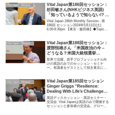
大に開催しました。
Vital Japan第186回セッション：
Vital Japan - Bilingual Professionals Network
杉田敏さん(NHKビジネス英語)
「知っているようで知らない!? 奥
深い英語 基礎語の世界」：2024
Vital Japan 186th Monthly Session - 第
年5月11日
186回 セッション2024年5月11日(土)
6:00-8:30pm 【東京・飯田橋】◆Topic
「知っているようで知らない!? 奥深い英
語 基礎語の世界」◆Sp...
Vital Japan第188回セッション：
Vital Japan - Bilingual Professionals Network
渡部恒雄さん 「米国政治の今 –
どうなる？米国大統領選挙
2024」”US Politics and
世界で活躍、若手プロフェッショナル向
Presidential Election 2024
けの英語のみでのセッション・セミナ
ー。有識者をゲストとして招き東京にて
Updates”：2024年8月24日
開催。
Vital Japan第185回セッション
Vital Japan - Bilingual Professionals Network
Ginger Griggs “Resilience:
Dealing With Life’s Challenges”
: 2024年4月20日
英語ディスカッション・英語セミナー・
交流会: Vital Japanは英語のみで開催する
セッションと参加者の交流会。グローバ
ルに活躍できるようにする学びと交流の
場です。