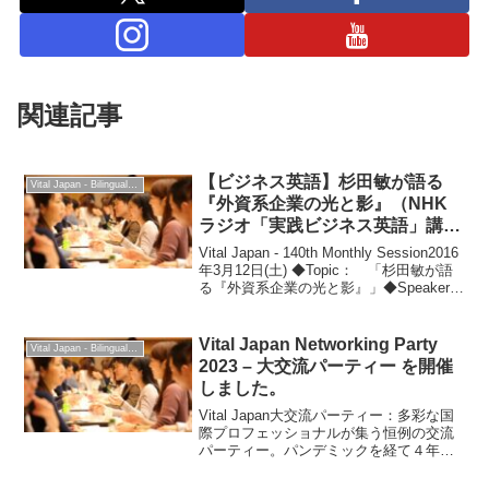
関連記事
【ビジネス英語】杉田敏が語る
Vital Japan - Bilingual Professionals Network
『外資系企業の光と影』（NHK
ラジオ「実践ビジネス英語」講
師） – Vital Japan
Vital Japan - 140th Monthly Session2016
年3月12日(土) ◆Topic： 「杉田敏が語
る『外資系企業の光と影』」◆Speaker:
杉田 敏 さん Satoshi Sugita（株式会社プ
ラップジャパ...
Vital Japan Networking Party
Vital Japan - Bilingual Professionals Network
2023 – 大交流パーティー を開催
しました。
Vital Japan大交流パーティー：多彩な国
際プロフェッショナルが集う恒例の交流
パーティー。パンデミックを経て４年ぶ
りに開催。日本語、英語、中国語などが
歓談で飛び交い、200人以上の参加者で盛