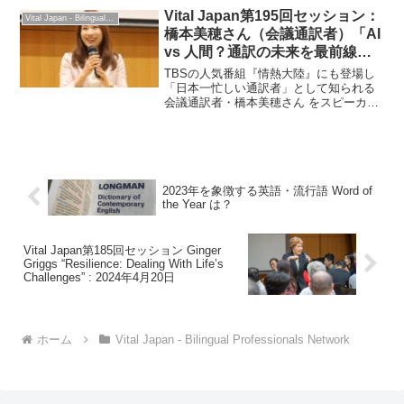
Vital Japan第195回セッション：
Vital Japan - Bilingual Professionals Network
橋本美穂さん（会議通訳者）「AI
vs 人間？通訳の未来を最前線か
ら語る」2026年2月11日
TBSの人気番組『情熱大陸』にも登場し
「日本一忙しい通訳者」として知られる
会議通訳者・橋本美穂さん をスピーカー
としてお迎えしたVial Japan英語セッショ
ン。通訳の現場からAI時代における通訳
者・翻訳者の価値ついて語っていただき
ました。
2023年を象徴する英語・流行語 Word of
the Year は？
Vital Japan第185回セッション Ginger
Griggs “Resilience: Dealing With Life’s
Challenges” : 2024年4月20日
ホーム
Vital Japan - Bilingual Professionals Network