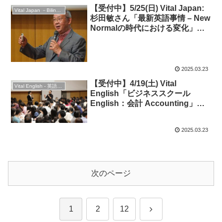
【受付中】5/25(日) Vital Japan:
Vital Japan －Bilingual Professionals Network
杉田敏さん「最新英語事情 – New
Normalの時代における変化」
◆NHK「現代ビジネス英語」
2025.03.23
【受付中】4/19(土) Vital
Vital English - 英語勉強会
English「ビジネススクール
English：会計 Accounting」◆
ビジネス英語
2025.03.23
次のページ
次
1
2
12