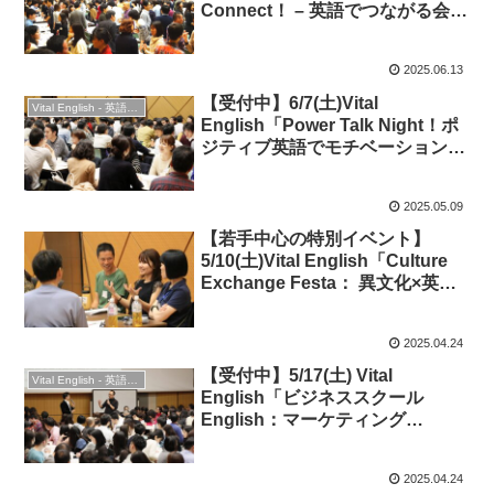
Connect！ – 英語でつながる会話
＆交流ナイト」◆英会話＆交流
2025.06.13
【受付中】6/7(土)Vital
Vital English - 英語勉強会
English「Power Talk Night！ポ
ジティブ英語でモチベーションア
ップ＆英会話を盛り上げよう」★
英会話＆交流！
2025.05.09
【若手中心の特別イベント】
5/10(土)Vital English「Culture
Exchange Festa： 異文化×英語
で広がるネットワーク」★英会話
＆交流！
2025.04.24
【受付中】5/17(土) Vital
Vital English - 英語勉強会
English「ビジネススクール
English：マーケティング
Marketing」◆ビジネス英語
2025.04.24