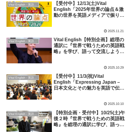
【受付中】12/13(土)Vital
Vital English - 英語勉強会
English「2025年世界の論点＆激
動の世界を英語メディアで振り返
る」 ◆オンライン・時事英語
2025.11.21
Vital English【特別企画】総理の
Vital English - 英語勉強会
通訳に『世界で戦うための英語戦
略』を学び、語って交流しよう！
◆黒川公晴さん 2025年10月25日
2025.10.29
【受付中】11/3(祝)Vital
Vital English - 英語勉強会
English「Expressing Japan –
日本文化とその魅力を英語で伝え
よう！」★英会話＆交流
2025.10.10
【特別企画・受付中】10/25(土)午
Vital English - 英語勉強会
後２時『世界で戦うための英語戦
略』を総理の通訳に学び、語って
交流しよう！◆ゲスト：黒川公晴