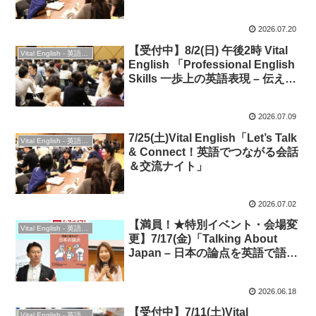
う！
2026.07.20
【受付中】8/2(日) 午後2時 Vital
Vital English - 英語勉強会
English 「Professional English
Skills 一歩上の英語表現 – 伝える
力・聞く力・会話力を磨こう！」
★ビジネス英語・英会話＆交流
2026.07.09
7/25(土)Vital English「Let’s Talk
Vital English - 英語勉強会
& Connect！英語でつながる会話
＆交流ナイト」
2026.07.02
【満員！★特別イベント・会場変
Vital English - 英語勉強会
更】7/17(金)「Talking About
Japan – 日本の論点を英語で語っ
て交流しよう！」★CNN English
Express連動★橋本美穂さん（会
2026.06.18
議通訳者）緊急参戦！
【受付中】7/11(土)Vital
Vital English - 英語勉強会