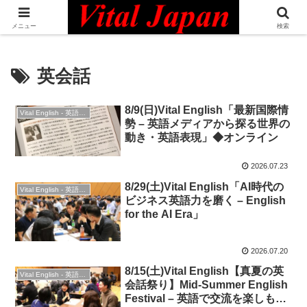
日本最大級の英語コミュニティ・Bilingual Professionals Network
メニュー
検索
英会話
8/9(日)Vital English「最新国際情
Vital English - 英語勉強会
勢 – 英語メディアから探る世界の
動き・英語表現」◆オンライン
2026.07.23
8/29(土)Vital English「AI時代の
Vital English - 英語勉強会
ビジネス英語力を磨く – English
for the AI Era」
2026.07.20
8/15(土)Vital English【真夏の英
Vital English - 英語勉強会
会話祭り】Mid-Summer English
Festival – 英語で交流を楽しも