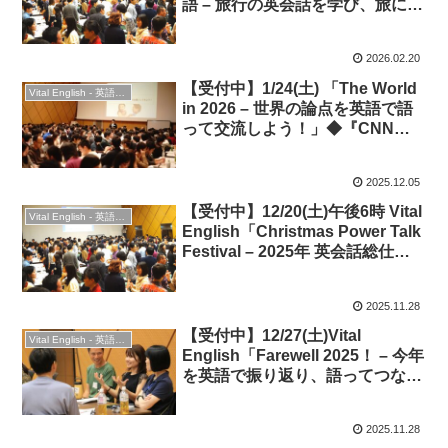
語 – 旅行の英会話を学び、旅につ
いて語ろう！」
2026.02.20
【受付中】1/24(土) 「The World
Vital English - 英語勉強会
in 2026 – 世界の論点を英語で語
って交流しよう！」◆『CNN
English Express』誌1月号特集
連動
2025.12.05
【受付中】12/20(土)午後6時 Vital
Vital English - 英語勉強会
English「Christmas Power Talk
Festival – 2025年 英会話総仕上
げ＆大交流！」＆ Christmas
Party 2025！
2025.11.28
【受付中】12/27(土)Vital
Vital English - 英語勉強会
English「Farewell 2025！ – 今年
を英語で振り返り、語ってつなが
る最後の夜」◆英会話＆交流
2025.11.28