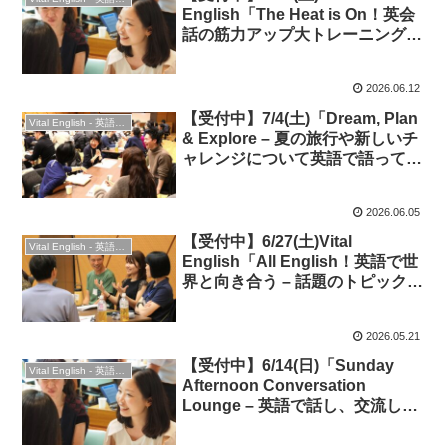
English「The Heat is On！英会
話の筋力アップ大トレーニング＆
交流を楽しもう！」
2026.06.12
【受付中】7/4(土)「Dream, Plan
Vital English - 英語勉強会
& Explore – 夏の旅行や新しいチ
ャレンジについて英語で語って交
流しよう！」★英会話＆交流
2026.06.05
【受付中】6/27(土)Vital
Vital English - 英語勉強会
English「All English！英語で世
界と向き合う – 話題のトピックで
広がる会話力！」◆英語only編・
英会話
2026.05.21
【受付中】6/14(日)「Sunday
Vital English - 英語勉強会
Afternoon Conversation
Lounge – 英語で話し、交流し、
会話力を磨こう！」★英会話＆交
流