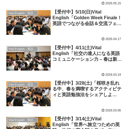
2026.05.15
【受付中】5/10(日)Vital
Vital English - 英語勉強会
English「Golden Week Finale！
英語でつながる会話＆交流フェ
ス」
2026.04.17
【受付中】4/11(土)Vital
Vital English - 英語勉強会
English「社交の達人になる英語
コミュニケーション力 – 春は新た
な出会い！」◆英会話＆交流
2026.03.19
【受付中】3/28(土)「桜咲き乱れ
Vital English - 英語勉強会
る中、春を満喫するアクティビテ
ィと英語勉強法をシェアしよ
う！」★英語ディスカッション・
英会話＆交流
2026.03.06
【受付中】3/14(土)Vital
Vital English - 英語勉強会
English「世界へ旅立つための英