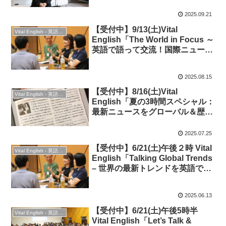
さん（元外交官・ミネルバ認定講
2025.09.21
師）
【受付中】9/13(土)Vital
Vital English - 英語勉強会
English「The World in Focus ～
英語で語って交流！国際ニュー
ス・トピックの話し方」 ★時事
英語・会話＆交流！
2025.08.15
【受付中】8/16(土)Vital
Vital English - 英語勉強会
English「夏の3時間スペシャル：
最新ニュースをグローバル＆歴史
的に理解しよう！」◆オンライ
ン・時事英語を深堀り！
2025.07.25
【受付中】6/21(土)午後２時 Vital
Vital English - 英語勉強会
English「Talking Global Trends
– 世界の最新トレンドを英語で語
りつくそう！」◆ビジネス英語・
時事英語＆英会話
2025.06.13
【受付中】6/21(土)午後5時半
Vital English - 英語勉強会
Vital English「Let’s Talk &