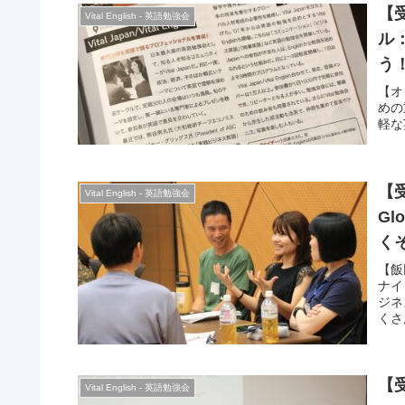
【受
Vital English - 英語勉強会
ル
う
【オ
めの
軽な
【受
Vital English - 英語勉強会
Gl
く
【飯
ナイ
ジネ
くさ
【受
Vital English - 英語勉強会