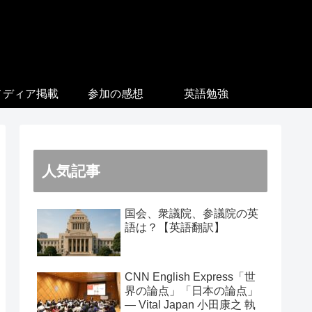
メディア掲載
参加の感想
英語勉強
人気記事
国会、衆議院、参議院の英
語は？【英語翻訳】
CNN English Express「世
界の論点」「日本の論点」
― Vital Japan 小田康之 執