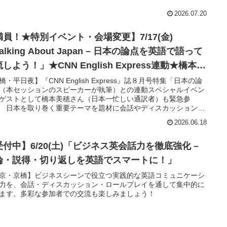
2026.07.20
満員！★特別イベント・会場変更】7/17(金)
alking About Japan – 日本の論点を英語で語って
しよう！」★CNN English Express連動★橋本美
さん（会議通訳者）緊急参戦！
橋・平日夜】『CNN English Express』誌８月号特集「日本の論
（本セッションのスピーカーが執筆）との連動スペシャルイベン
ゲストとして橋本美穂さん（日本一忙しい通訳者）も緊急参
 日本を取り巻く重要テーマを題材に会話やディスカッションを
ます。ニュースや時事問題に関心のある方はもちろん、「日本に
2026.06.18
て英語で説明する力を身につけたい」という方、さらには多彩な
者と交流したい、英語仲間をつくりたいという方もぜひ一緒に楽
ましょう。
受付中】6/20(土)「ビジネス英会話力を徹底強化 –
論・説得・切り返しを英語でスマートに！」
京・京橋】ビジネスシーンで役立つ実践的な英語コミュニケーシ
力を、会話・ディスカッション・ロールプレイを通して集中的に
ます。多彩な参加者での交流も楽しみましょう！