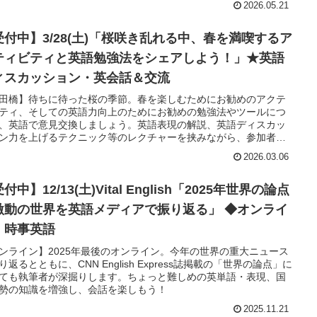
2026.05.21
受付中】3/28(土)「桜咲き乱れる中、春を満喫するア
ティビティと英語勉強法をシェアしよう！」★英語
ィスカッション・英会話＆交流
田橋】待ちに待った桜の季節。春を楽しむためにお勧めのアクテ
ティ、そしての英語力向上のためにお勧めの勉強法やツールにつ
、英語で意見交換しましょう。英語表現の解説、英語ディスカッ
ン力を上げるテクニック等のレクチャーを挟みながら、参加者で
ラウンドの英語グループトーク。それぞれでグループ替えをし、自
2026.03.06
介からスタートしますので、沢山の人と知り合い、会話ができま
付中】12/13(土)Vital English「2025年世界の論点
激動の世界を英語メディアで振り返る」 ◆オンライ
・時事英語
ンライン】2025年最後のオンライン。今年の世界の重大ニュース
り返るとともに、CNN English Express誌掲載の「世界の論点」に
ても執筆者が深掘りします。ちょっと難しめの英単語・表現、国
勢の知識を増強し、会話を楽しもう！
2025.11.21