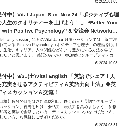
2025.01.03
付中】Vital Japan: Sun. Nov 24「ポジティブ心理
人生のクオリティーを上げよう！ 」 “Better Your
e with Positive Psychology” & 交流会 Networking
ty
glish only session] 11月のVital Japan月例セッションでは、近年注
れている Positive Psychology（ポジティブ心理学）の理論を応用
、生活、キャリア、人間関係などをより豊かにする方法を学び、
したいと思います。 英語のみでの、参加者のグループディスカッ
ンなどを交えながらのインタラクティブなセッションです。スピ
2024.10.08
ーのお話のみならず、参加者での意見交換や交流も楽しみましょ
in us for an interactive workshop with Roger Sherrin, Executive
h; Former Military Intelligence Officer in the U.S. Army. There
付中】9/21(土)Vital English 「英語でシェア！人
 be group discussions and Q&A throughout the session.
を充実させるアクティビティ＆英語力向上法」◆英
ディスカッション＆交流！
田橋】秋分の日をはさむ連休初日。多くの人と英語でグループデ
カッション、視野を広げ、会話力・表現力を高めましょう。多彩
加者と英語で会話したい方、ディスカッション力を上げたい方、
したい方、お気軽にご参加ください。
2024.08.31