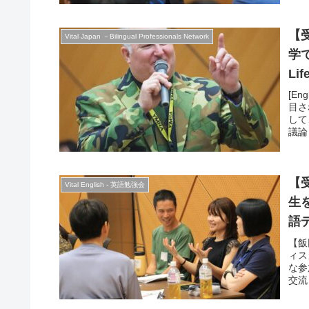
【受
Vital Japan －Bilingual Professionals Network
学で
Lif
Par
[En
目さ
して
議論
ショ
ーカ
う。Jo
Coac
【受
Vital English - 英語勉強会
will
生
語
【飯
ィス
な参
交流