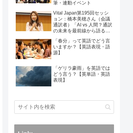
筆・連動イベント
Vital Japan第195回セッシ
ョン：橋本美穂さん（会議
通訳者）「AI vs 人間？通訳
の未来を最前線から語る」
2026年2月11日
「春分」って英語でどう言
いますか？【英語表現・語
源】
「ゲリラ豪雨」を英語では
どう言う？【英単語・英語
表現】