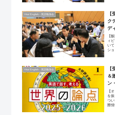
【
Vital English - 英語勉強会
ク
デ
【飯
ィビ
いて
ショ
の4
己紹
す。
【受
Vital English - 英語勉強会
＆
ン
【オ
を振
つい
際情