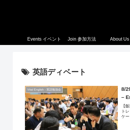
Events イベント
Join 参加方法
About Us
英語ディベート
8/
Vital English - 英語勉強会
– E
【飯
トレ
ケー