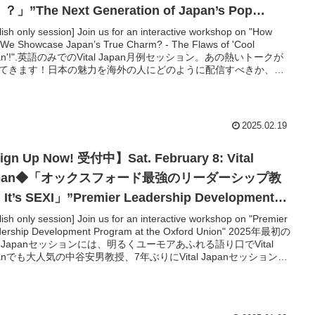
？」”The Next Generation of Japan’s Pop
lture Empire”◆英語イベント
ish only session] Join us for an interactive workshop on "How
We Showcase Japan’s True Charm? - The Flaws of 'Cool
pan'!".英語のみでのVital Japan月例セッション。あの熱いトークが
てきます！日本の魅力を海外の人にどのように配信すべきか、改
考えます。常に日本の魅力について考えていらっしゃる米国人の
ズさんの目には、日本政府の政策や日本人の考え方がどう映るの
由に語っていただきながら、日本は海外に向けてどのような日本
発信すべきか、参加者と共にディスカッションしてゆきます。
2025.02.19
gn Up Now! 受付中】Sat. February 8: Vital
apan◆「オックスフォード最強のリーダーシップ教
t’s SEXI」”Premier Leadership Development
gram at the Oxford Union ? It’s SEXI”★英語イベ
lish only session] Join us for an interactive workshop on "Premier
ership Development Program at the Oxford Union" 2025年最初の
ト
tal Japanセッションには、明るくユーモアあふれる語り口でVital
panでも大人気の中谷安男教授、7年ぶりにVital Japanセッションに
壇いただきます。オックスフォードでの研究成果を踏まえ、世界
リーダーを輩出してきた思考力、交渉力、人脈はどのように作ら
のかを解説。さらに参加者でのミニディベートの実践なども行
英語でのインタラクティブなセッションです。