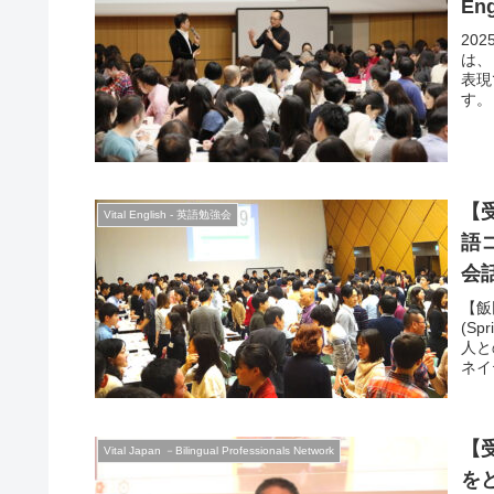
En
20
は、
表現
す。
【受
Vital English - 英語勉強会
語
会
【飯
(Sp
人と
ネイ
しょ
い方
方も
【受
Vital Japan －Bilingual Professionals Network
を