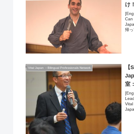
け！
Cu
[Engl
Can 
Ja
帰っ
めて
ボア
か自
像を
【Si
Vital Japan －Bilingual Professionals Network
J
室：I
Pro
[Eng
Lead
ン
Vi
Ja
ご登
的な
れる
う、