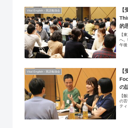
【受
Vital English - 英語勉強会
Th
的
【東
へ。
午後
【受
Vital English - 英語勉強会
F
の
【飯
の言
ティ