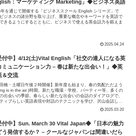
glish：マーケティング Marketing」◆ビジネス英語
25年を通じて開催する「ビジネススクール English シリーズ」で
ビジネスの諸分野を取り上げ、重要な概念やキーワードを英語で
できるようにするとともに、ビジネスで使える英会話力を鍛えま
2025.04.24
付中】4/12(土)Vital English「社交の達人になる英
コミュニケーション力 – 春は新たな出会い！」◆英
話＆交流
田橋・土曜日午後２時開催】新年度も始まり、春の気配ただよう
ring is in the air.)時期。新たな職場・学校、パーティー等、多くの
の出会いの季節。春らしい新たな出会いの会話のダイアログで、
ティブらしい英語表現や対話のテクニックを学び、沢山会話しま
う。英語でたくさん会話をしたい方、友人・知り合いを増やした
2025.03.20
にお薦めの人気セッション。初めての方もいつも参加されている
、英語コミュニケーション力にますます磨きを掛けましょう。
付中】Sun. March 30 Vital Japan◆「日本の魅力
どう発信するか？ – クールなジャパンは間違いだら