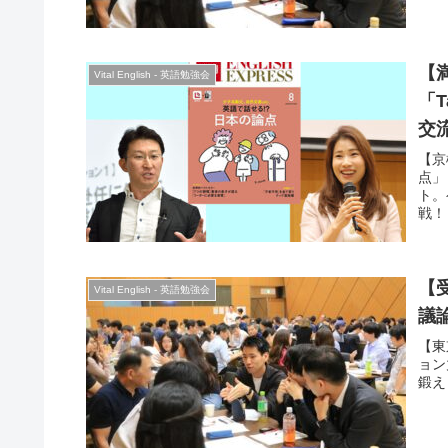
【
Vital English - 英語勉強会
「T
交流
穂
【京
点」
ト。
戦！
行い
つい
参加
しみ
【
Vital English - 英語勉強会
議
【東
ョン
鍛え